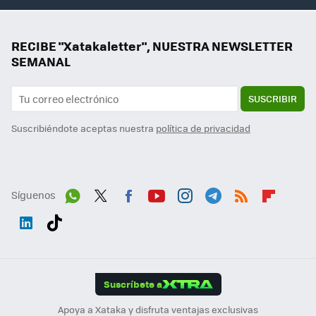
RECIBE "Xatakaletter", NUESTRA NEWSLETTER
SEMANAL
SUSCRIBIR
Suscribiéndote aceptas nuestra
política de privacidad
Síguenos
Wh
Twit
Fac
You
Inst
Tele
RSS
Flip
ats
ter
ebo
tub
agr
gra
boa
Link
Tikt
App
ok
e
am
m
rd
edI
ok
Suscríbete a
n
Apoya a Xataka y disfruta ventajas exclusivas