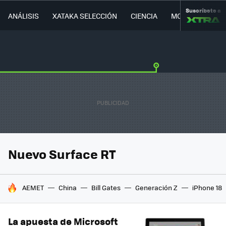
Suscríbete a
ANÁLISIS
XATAKA SELECCIÓN
CIENCIA
MOVILIDAD
Nuevo Surface RT
HOY SE HABLA DE
AEMET
China
Bill Gates
Generación Z
iPhone 18
La apuesta de Microsoft