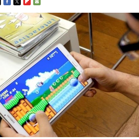
FACEBOOK
TWITTER
FLIPBOARD
E-
MAIL