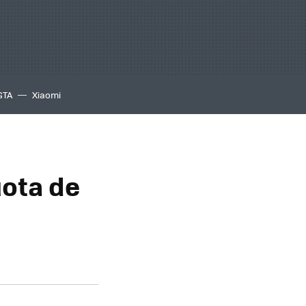
GTA
Xiaomi
uota de