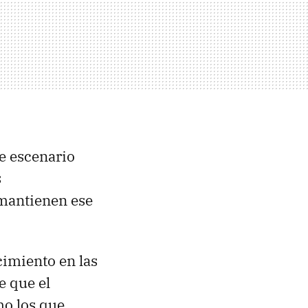
te escenario
s
 mantienen ese
ecimiento en las
e que el
mo los que