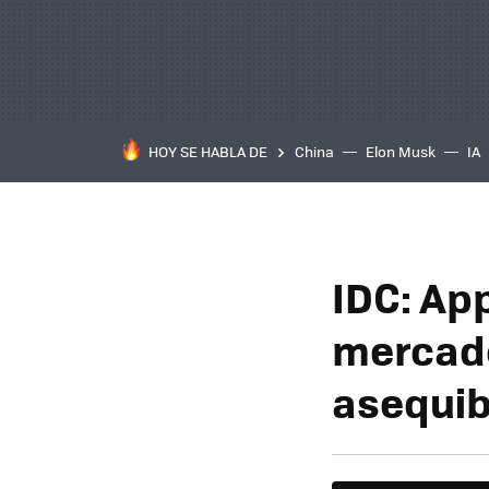
HOY SE HABLA DE
China
Elon Musk
IA
IDC: Ap
mercado
asequib