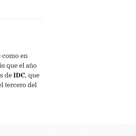
te como en
s que el año
os de
IDC
, que
l tercero del