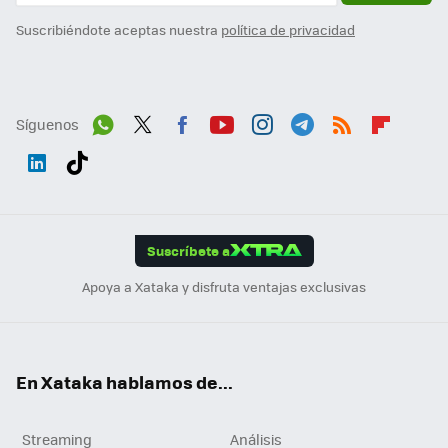
Suscribiéndote aceptas nuestra
política de privacidad
Síguenos
Wh
Twit
Fac
You
Inst
Tele
RSS
Flip
ats
ter
ebo
tub
agr
gra
boa
Link
Tikt
App
ok
e
am
m
rd
edI
ok
Suscríbete a
n
Apoya a Xataka y disfruta ventajas exclusivas
En Xataka hablamos de...
Streaming
Análisis