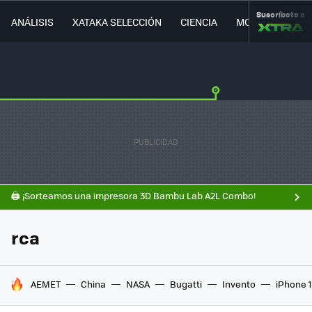
Suscríbete a
ANÁLISIS
XATAKA SELECCIÓN
CIENCIA
MOVILIDAD
🖨️ ¡Sorteamos una impresora 3D Bambu Lab A2L Combo!
rca
HOY SE HABLA DE
AEMET
China
NASA
Bugatti
Invento
iPhone 