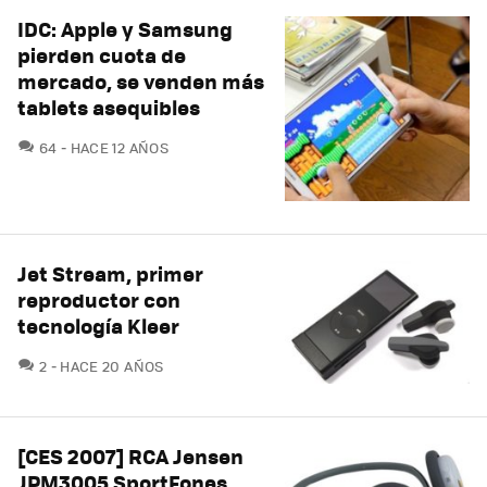
IDC: Apple y Samsung
pierden cuota de
mercado, se venden más
tablets asequibles
COMENTARIOS
64
HACE 12 AÑOS
Jet Stream, primer
reproductor con
tecnología Kleer
COMENTARIOS
2
HACE 20 AÑOS
[CES 2007] RCA Jensen
JPM3005 SportFones