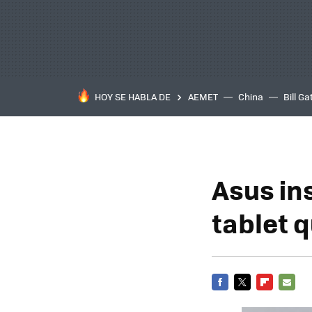
HOY SE HABLA DE
AEMET
China
Bill Ga
Asus in
tablet 
FACEBOOK
TWITTER
FLIPBOARD
E-