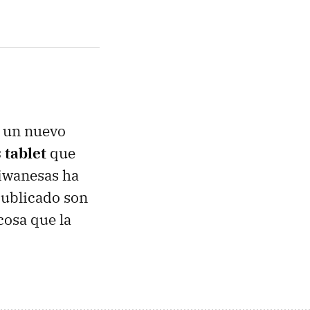
a un nuevo
 tablet
que
taiwanesas ha
publicado son
cosa que la