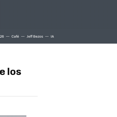
S26
Café
Jeff Bezos
IA
e los