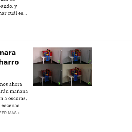
bando, y
r cuál es...
ámara
harro
emos ahora
tarán mañana
en a oscuras,
n escenas
EER MÁS »