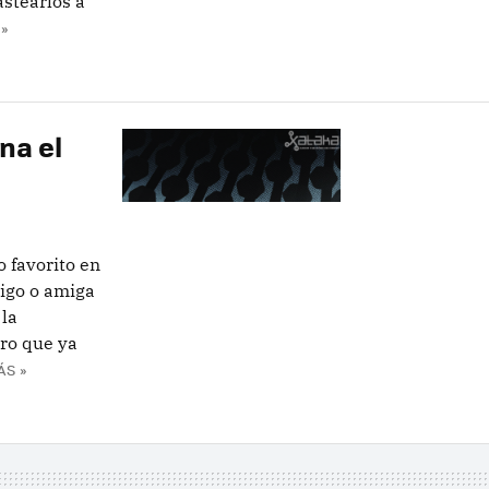
stearlos a
»
na el
 favorito en
migo o amiga
 la
ro que ya
ÁS »