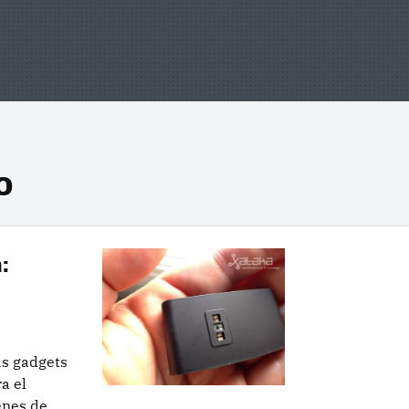
o
:
ás gadgets
a el
enes de