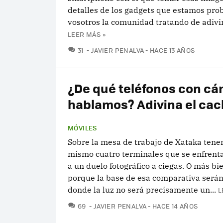
detalles de los gadgets que estamos pro
vosotros la comunidad tratando de adivina
LEER MÁS »
COMENTARIOS
31
JAVIER PENALVA
HACE 13 AÑOS
¿De qué teléfonos con c
hablamos? Adivina el cac
MÓVILES
Sobre la mesa de trabajo de Xataka ten
mismo cuatro terminales que se enfren
a un duelo fotográfico a ciegas. O más bi
porque la base de esa comparativa será
donde la luz no será precisamente un...
L
COMENTARIOS
69
JAVIER PENALVA
HACE 14 AÑOS