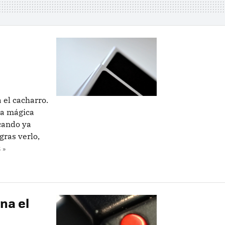
 el cacharro.
ja mágica
cando ya
gras verlo,
 »
ina el