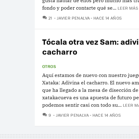
gusta hablar de ellos pero mucho más tra
fondo y poder contarte qué se...
LEER MÁS 
COMENTARIOS
21
JAVIER PENALVA
HACE 14 AÑOS
Tócala otra vez Sam: adivi
cacharro
OTROS
Aquí estamos de nuevo con nuestro juego
Xataka: Adivina el cacharro. El nuevo a
que ha llegado a la mesa de disección de
xatakacueva es una apuesta de futuro pe
podemos sentir casi con todo su...
LEER M
COMENTARIOS
9
JAVIER PENALVA
HACE 14 AÑOS