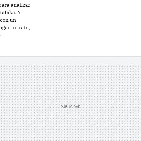
para analizar
Xataka. Y
con un
ugar un rato,
»