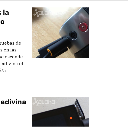
 la
ro
pruebas de
s en las
 se esconde
 adivina el
ÁS »
 adivina