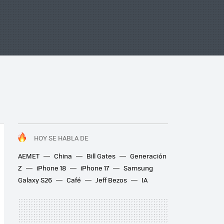
HOY SE HABLA DE
AEMET
China
Bill Gates
Generación
Z
iPhone 18
iPhone 17
Samsung
Galaxy S26
Café
Jeff Bezos
IA