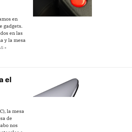
tamos en
e gadgets.
dos en las
a y la mesa
S »
a el
C), la mesa
osa de
 cabo nos