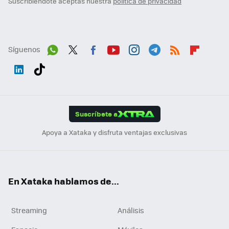
Suscribiéndote aceptas nuestra
política de privacidad
Síguenos
Wh
Twit
Fac
You
Inst
Tele
RSS
Flip
ats
ter
ebo
tub
agr
gra
boa
Link
Tikt
App
ok
e
am
m
rd
edI
ok
Suscríbete a
n
Apoya a Xataka y disfruta ventajas exclusivas
En Xataka hablamos de...
Streaming
Análisis