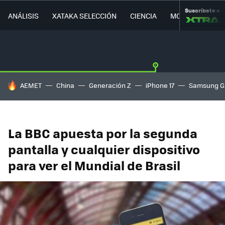
Suscríbete a
ANÁLISIS
XATAKA SELECCIÓN
CIENCIA
MOVILIDAD
HOY SE HABLA DE
AEMET
China
Generación Z
iPhone 17
Samsung G
La BBC apuesta por la segunda
pantalla y cualquier dispositivo
para ver el Mundial de Brasil