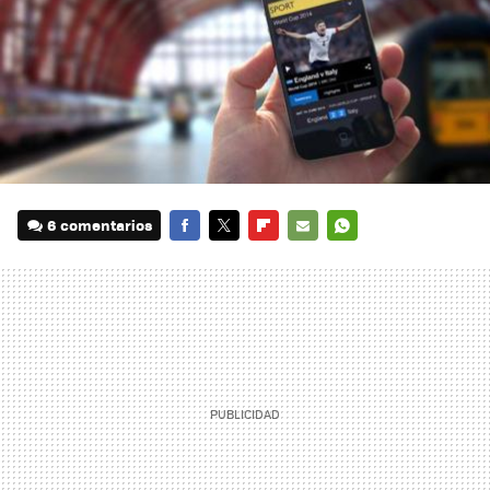
6 comentarios
FACEBOOK
TWITTER
FLIPBOARD
E-
WHATSAPP
MAIL