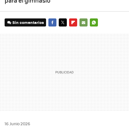
para el gimnasio
Sin comentarios
FACEBOOK
TWITTER
FLIPBOARD
E-
WHATSAPP
MAIL
16 Junio 2026