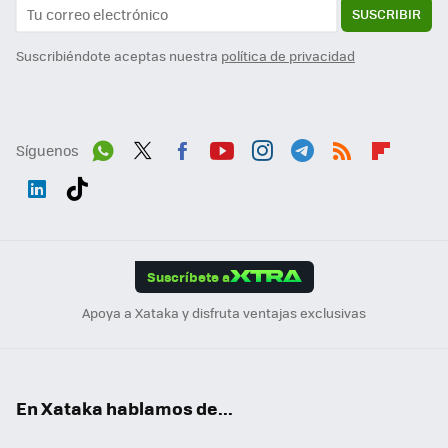
SUSCRIBIR
Suscribiéndote aceptas nuestra
política de privacidad
Síguenos
Wh
Twit
Fac
You
Inst
Tele
RSS
Flip
ats
ter
ebo
tub
agr
gra
boa
Link
Tikt
App
ok
e
am
m
rd
edI
ok
Suscríbete a
n
Apoya a Xataka y disfruta ventajas exclusivas
En Xataka hablamos de...