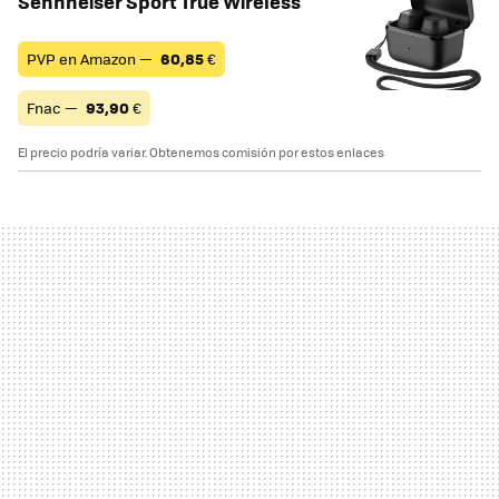
Sennheiser Sport True Wireless
PVP en Amazon —
60,85
€
Fnac —
93,90
€
El precio podría variar. Obtenemos comisión por estos enlaces