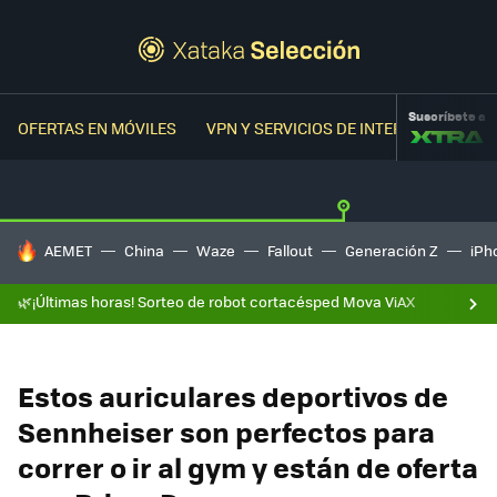
Suscríbete a
OFERTAS EN MÓVILES
VPN Y SERVICIOS DE INTERNET
OFER
HOY SE HABLA DE
AEMET
China
Waze
Fallout
Generación Z
iPh
🌿¡Últimas horas! Sorteo de robot cortacésped Mova ViAX
Estos auriculares deportivos de
Sennheiser son perfectos para
correr o ir al gym y están de oferta