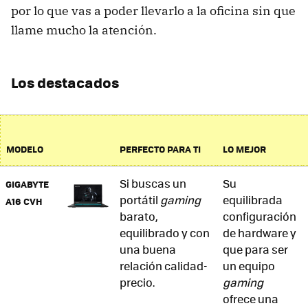
por lo que vas a poder llevarlo a la oficina sin que
llame mucho la atención.
Los destacados
MODELO
PERFECTO PARA TI
LO MEJOR
Si buscas un
Su
GIGABYTE
portátil
gaming
equilibrada
A16 CVH
barato,
configuración
equilibrado y con
de hardware y
una buena
que para ser
relación calidad-
un equipo
precio.
gaming
ofrece una