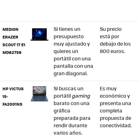
Si tienes un
Su precio
MEDION
presupuesto
está por
ERAZER
muy ajustado y
debajo de los
SCOUT 17 E1
quieres un
800 euros.
MD62759
portátil con una
pantalla con una
gran diagonal.
Si buscas un
Es muy
HP VICTUS
portátil
gaming
económico y
15-
barato con una
presenta una
FA2001NS
gráfica
completa
preparada para
propuesta de
rendir durante
conectividad.
varios años.