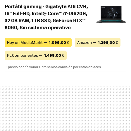
Portátil gaming - Gigabyte A16 CVH,
16" Full-HD, Intel® Core™ i7-13620H,
32 GB RAM, 1 TB SSD, GeForce RTX™
5060, Sin sistema operativo
Hoy en MediaMarkt —
1.099,00
€
Amazon —
1.298,00
€
PcComponentes —
1.499,00
€
El precio podría variar. Obtenemos comisión por estos enlaces