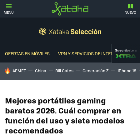
MENÚ
NUEVO
Suscríbete a
OFERTAS EN MÓVILES
VPN Y SERVICIOS DE INTERNET
OFER
HOY SE HABLA DE
AEMET
China
Bill Gates
Generación Z
iPhone 18
Mejores portátiles gaming
baratos 2026. Cuál comprar en
función del uso y siete modelos
recomendados