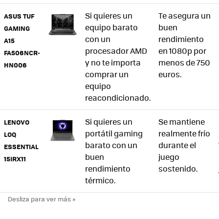
Si quieres un
Te asegura un
ASUS TUF
equipo barato
buen
GAMING
con un
rendimiento
A15
procesador AMD
en 1080p por
FA506NCR-
y no te importa
menos de 750
HN006
comprar un
euros.
equipo
reacondicionado.
Si quieres un
Se mantiene
LENOVO
portátil gaming
realmente frío
LOQ
barato con un
durante el
ESSENTIAL
buen
juego
15IRX11
rendimiento
sostenido.
térmico.