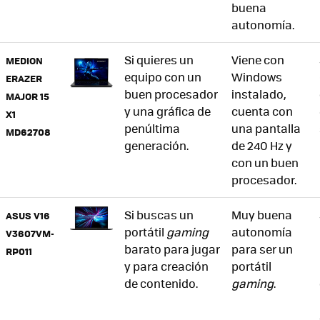
buena
autonomía.
Si quieres un
Viene con
MEDION
equipo con un
Windows
ERAZER
buen procesador
instalado,
MAJOR 15
y una gráfica de
cuenta con
X1
penúltima
una pantalla
MD62708
generación.
de 240 Hz y
con un buen
procesador.
Si buscas un
Muy buena
ASUS V16
portátil
gaming
autonomía
V3607VM-
barato para jugar
para ser un
RP011
y para creación
portátil
de contenido.
gaming
.