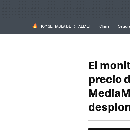
HOY SE HABLA DE
AEMET
China
Sequí
El moni
precio d
MediaMa
desplo