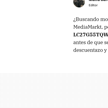
Editor
¿Buscando mon
MediaMarkt, p
LC27G55TQ
antes de que se
descuentazo y 