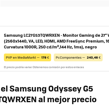
Samsung LC27G53TQWRXEN - Monitor Gaming de 27''
(2560x1440, VA, LED, HDMI, AMD FreeSync Premium, 16:
Curvatura 1000R, 250 cd/m²,144 Hz, 1ms), negro
PVP en MediaMarkt —
179
€
PcComponentes —
240,46
€
El precio podría variar. Obtenemos comisión por estos enlaces
 el Samsung Odyssey G5
TQWRXEN al mejor precio