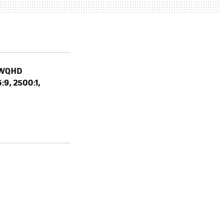
 WQHD
9, 2500:1,