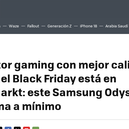
a
Waze
Fallout
Generación Z
iPhone 18
Arabia Saudí
tor gaming con mejor cal
el Black Friday está en
rkt: este Samsung Odys
ma a mínimo