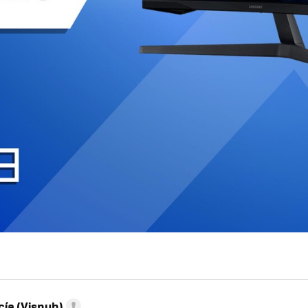
ía (Visnuh)