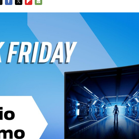
FACEBOOK
TWITTER
FLIPBOARD
E-
MAIL