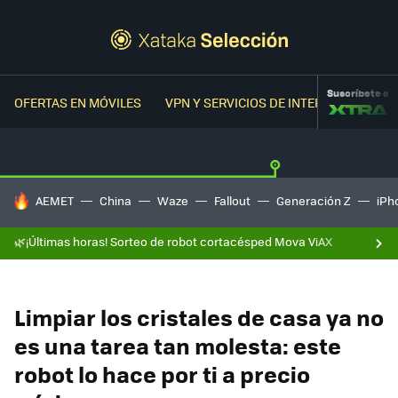
Suscríbete a
OFERTAS EN MÓVILES
VPN Y SERVICIOS DE INTERNET
OFER
HOY SE HABLA DE
AEMET
China
Waze
Fallout
Generación Z
iPh
🌿¡Últimas horas! Sorteo de robot cortacésped Mova ViAX
Limpiar los cristales de casa ya no
es una tarea tan molesta: este
robot lo hace por ti a precio