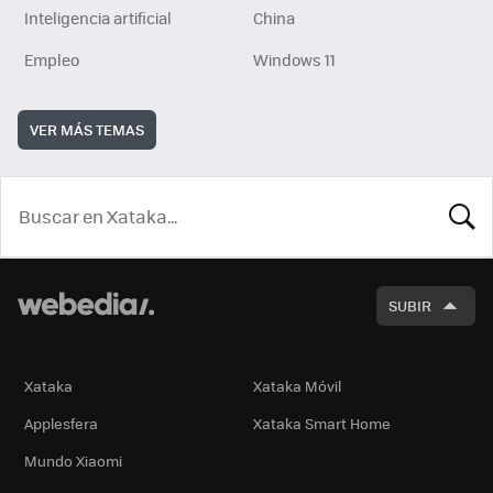
Inteligencia artificial
China
Empleo
Windows 11
VER MÁS TEMAS
BUSCA
SUBIR
Xataka
Xataka Móvil
Applesfera
Xataka Smart Home
Mundo Xiaomi