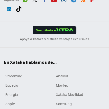
Wh
Twit
Fac
You
Inst
Tele
RSS
Flip
ats
ter
ebo
tub
agr
gra
boa
Link
Tikt
App
ok
e
am
m
rd
edI
ok
Suscríbete a
n
Apoya a Xataka y disfruta ventajas exclusivas
En Xataka hablamos de...
Streaming
Análisis
Espacio
Móviles
Energía
Xataka Movilidad
Apple
Samsung