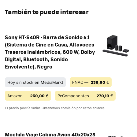
También te puede interesar
Sony HT-S40R - Barra de Sonido 5.1
(Sistema de Cine en Casa, Altavoces
Traseros Inalámbricos, 600 W, Dolby
Digital, Bluetooth, Sonido
Envolvente), Negro
236,90
Hoy sin stock en MediaMarkt
FNAC —
€
239,00
270,19
Amazon —
€
PcComponentes —
€
El precio podría variar. Obtenemos comisión por estos enlaces
Mochila Viaje Cabina Avion 40x20x25