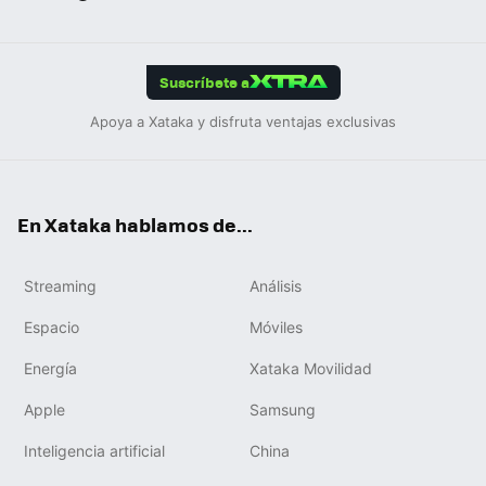
ats
ter
ebo
tub
agr
gra
boa
Link
Tikt
App
ok
e
am
m
rd
edIn
ok
Suscríbete a
Apoya a Xataka y disfruta ventajas exclusivas
En Xataka hablamos de...
Streaming
Análisis
Espacio
Móviles
Energía
Xataka Movilidad
Apple
Samsung
Inteligencia artificial
China