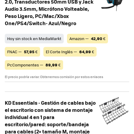
2.0, Transductores 50mm USB y Jack
Audio 3.5mm, Micrófono Volteable,
Peso Ligero, PC/Mac/Xbox
One/PS4/Switch- Azul/Negro
Hoy sin stock en MediaMarkt
Amazon —
42,90
€
FNAC —
57,95
€
El Corte Inglés —
64,99
€
PcComponentes —
89,99
€
El precio podría variar. Obtenemos comisión por estos enlaces
KD Essentials - Gestión de cables bajo
el escritorio con sistema de montaje
individual 4 en 1 para
escritorio/pared: soporte/bandeja
para cables (2× tamaño M, montaje