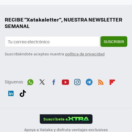
RECIBE "Xatakaletter", NUESTRA NEWSLETTER
SEMANAL
SUSCRIBIR
Suscribiéndote aceptas nuestra
política de privacidad
Síguenos
Wh
Twit
Fac
You
Inst
Tele
RSS
Flip
ats
ter
ebo
tub
agr
gra
boa
Link
Tikt
App
ok
e
am
m
rd
edI
ok
Suscríbete a
n
Apoya a Xataka y disfruta ventajas exclusivas