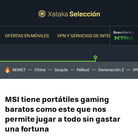
Suscríbete a
OFERTAS EN MÓVILES
VPN Y SERVICIOS DE INTERNET
OFER
HOY SE HABLA DE
AEMET
China
Sequía
Fallout
Generación Z
iP
MSI tiene portátiles gaming
baratos como este que nos
permite jugar a todo sin gastar
una fortuna