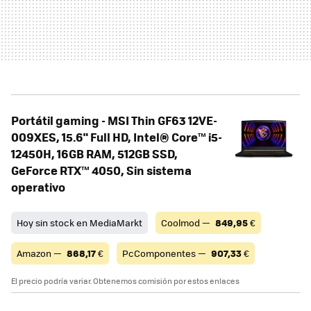
Portátil gaming - MSI Thin GF63 12VE-
009XES, 15.6" Full HD, Intel® Core™ i5-
12450H, 16GB RAM, 512GB SSD,
GeForce RTX™ 4050, Sin sistema
operativo
Hoy sin stock en MediaMarkt
Coolmod —
849,95
€
Amazon —
868,17
€
PcComponentes —
907,33
€
El precio podría variar. Obtenemos comisión por estos enlaces