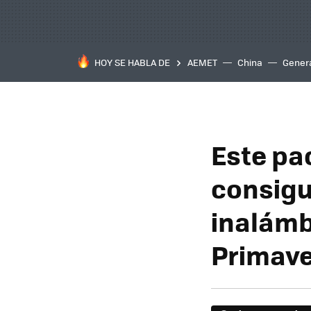
HOY SE HABLA DE
AEMET
China
Gener
Este pac
consigue
inalámb
Primav