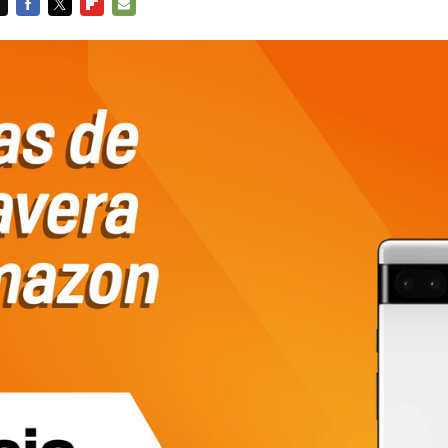
FACEBOOK
TWITTER
FLIPBOARD
E-
MAIL