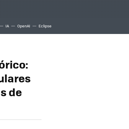
IA
OpenAI
Eclipse
órico:
ulares
as de