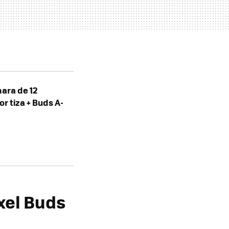
ara de 12
r tiza + Buds A-
xel Buds