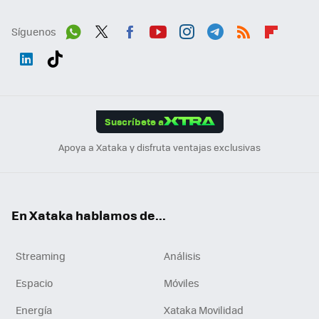
Síguenos
Wh
Twit
Fac
You
Inst
Tele
RSS
Flip
ats
ter
ebo
tub
agr
gra
boa
Link
Tikt
App
ok
e
am
m
rd
edI
ok
Suscríbete a
n
Apoya a Xataka y disfruta ventajas exclusivas
En Xataka hablamos de...
Streaming
Análisis
Espacio
Móviles
Energía
Xataka Movilidad