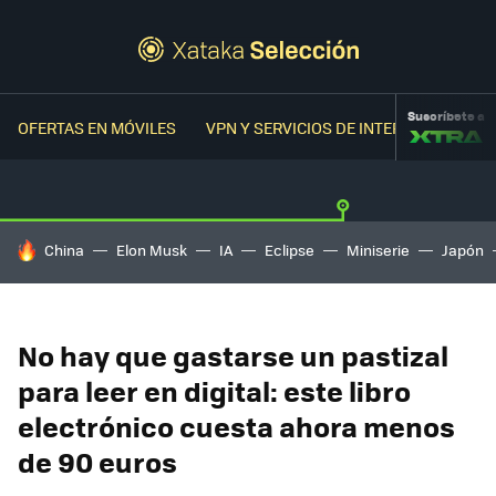
Suscríbete a
OFERTAS EN MÓVILES
VPN Y SERVICIOS DE INTERNET
OFER
HOY SE HABLA DE
China
Elon Musk
IA
Eclipse
Miniserie
Japón
No hay que gastarse un pastizal
para leer en digital: este libro
electrónico cuesta ahora menos
de 90 euros