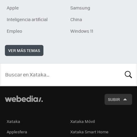
Apple
Samsung
Inteligencia artificial
China
Empleo
Windows 11
VER MÁS TEMAS
BUSCA
SUBIR
Xataka
Xataka Móvil
Applesfera
Xataka Smart Home