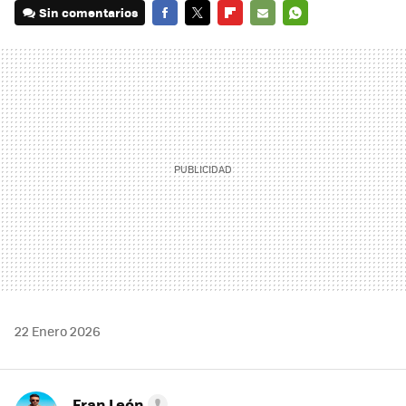
Sin comentarios
FACEBOOK
TWITTER
FLIPBOARD
E-
WHATSAPP
MAIL
22 Enero 2026
Fran León