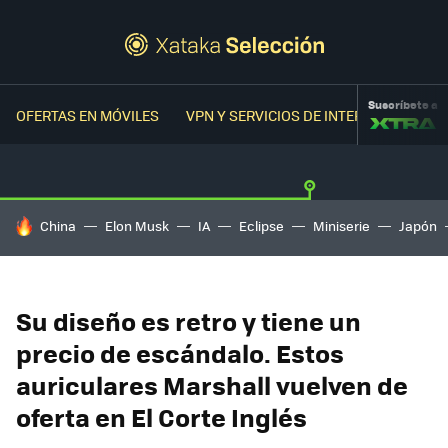
Suscríbete a
OFERTAS EN MÓVILES
VPN Y SERVICIOS DE INTERNET
OFER
HOY SE HABLA DE
China
Elon Musk
IA
Eclipse
Miniserie
Japón
Su diseño es retro y tiene un
precio de escándalo. Estos
auriculares Marshall vuelven de
oferta en El Corte Inglés