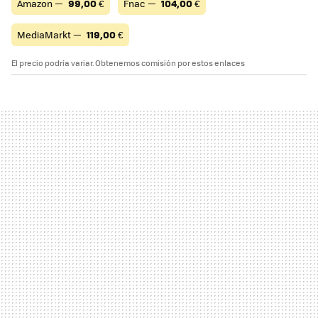
Amazon —
99,00
€
Fnac —
104,00
€
MediaMarkt —
119,00
€
El precio podría variar. Obtenemos comisión por estos enlaces