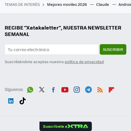
TEMAS DE INTERÉS
Mejores moviles 2026
Claude
Androi
RECIBE "Xatakaletter", NUESTRA NEWSLETTER
SEMANAL
SUSCRIBIR
Suscribiéndote aceptas nuestra
política de privacidad
Síguenos
Wh
Twit
Fac
You
Inst
Tele
RSS
Flip
ats
ter
ebo
tub
agr
gra
boa
Link
Tikt
App
ok
e
am
m
rd
edI
ok
Suscríbete a
n