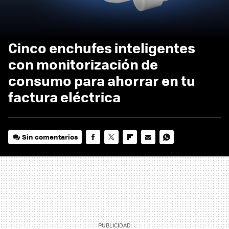
Cinco enchufes inteligentes
con monitorización de
consumo para ahorrar en tu
factura eléctrica
Sin comentarios
FACEBOOK
TWITTER
FLIPBOARD
E-
WHATSAPP
MAIL