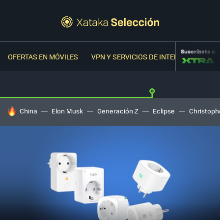
Suscríbete a
OFERTAS EN MÓVILES
VPN Y SERVICIOS DE INTERNET
OFER
HOY SE HABLA DE
China
Elon Musk
Generación Z
Eclipse
Christoph