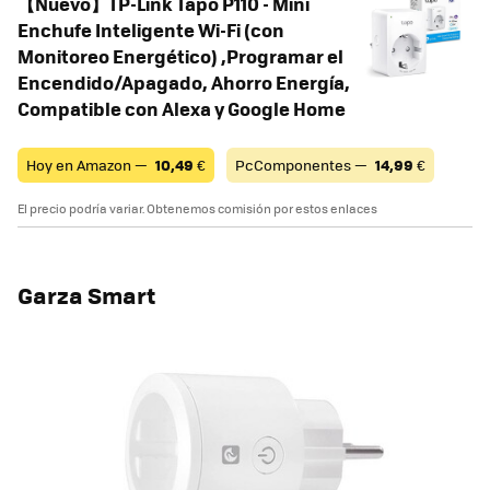
【Nuevo】TP-Link Tapo P110 - Mini
Enchufe Inteligente Wi-Fi (con
Monitoreo Energético) ,Programar el
Encendido/Apagado, Ahorro Energía,
Compatible con Alexa y Google Home
Hoy en Amazon —
10,49
€
PcComponentes —
14,99
€
El precio podría variar. Obtenemos comisión por estos enlaces
Garza Smart