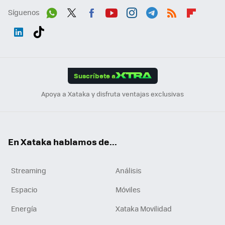
Síguenos
Wh
Twit
Fac
You
Inst
Tele
RSS
Flip
ats
ter
ebo
tub
agr
gra
boa
Link
Tikt
App
ok
e
am
m
rd
edI
ok
Suscríbete a
n
Apoya a Xataka y disfruta ventajas exclusivas
En Xataka hablamos de...
Streaming
Análisis
Espacio
Móviles
Energía
Xataka Movilidad