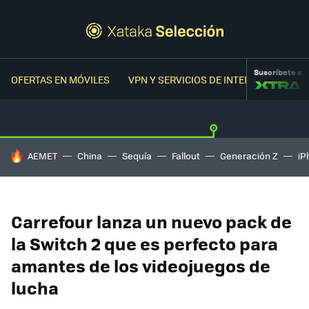
Suscríbete a
OFERTAS EN MÓVILES
VPN Y SERVICIOS DE INTERNET
OFER
HOY SE HABLA DE
AEMET
China
Sequía
Fallout
Generación Z
iP
Carrefour lanza un nuevo pack de
la Switch 2 que es perfecto para
amantes de los videojuegos de
lucha