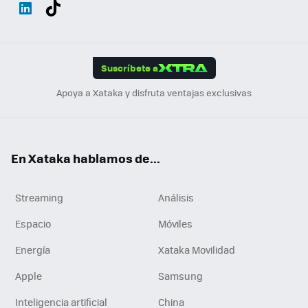
Wh
Twit
Fac
You
Inst
Tele
RSS
Flip
ats
ter
ebo
tub
agr
gra
boa
Link
Tikt
App
ok
e
am
m
rd
edI
ok
Suscríbete a
n
Apoya a Xataka y disfruta ventajas exclusivas
En Xataka hablamos de...
Streaming
Análisis
Espacio
Móviles
Energía
Xataka Movilidad
Apple
Samsung
Inteligencia artificial
China