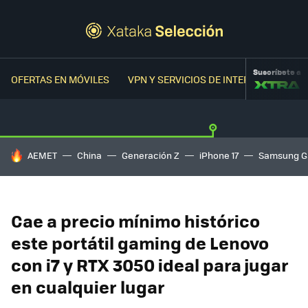
Suscríbete a
OFERTAS EN MÓVILES
VPN Y SERVICIOS DE INTERNET
OFER
HOY SE HABLA DE
AEMET
China
Generación Z
iPhone 17
Samsung G
Cae a precio mínimo histórico
este portátil gaming de Lenovo
con i7 y RTX 3050 ideal para jugar
en cualquier lugar