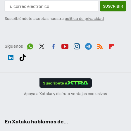
SUSCRIBIR
Suscribiéndote aceptas nuestra
política de privacidad
Síguenos
Wh
Twit
Fac
You
Inst
Tele
RSS
Flip
ats
ter
ebo
tub
agr
gra
boa
Link
Tikt
App
ok
e
am
m
rd
edI
ok
Suscríbete a
n
Apoya a Xataka y disfruta ventajas exclusivas
En Xataka hablamos de...