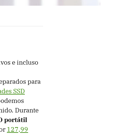
vos e incluso
reparados para
ades SSD
 podemos
nido. Durante
 portátil
por
127,99