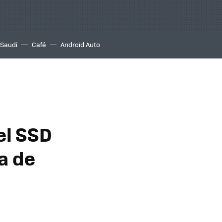
 Saudí
Café
Android Auto
el SSD
a de
a