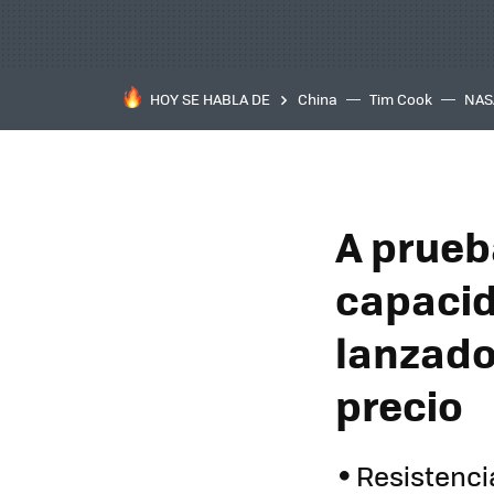
HOY SE HABLA DE
China
Tim Cook
NAS
A prueb
capacid
lanzado
precio
Resistencia