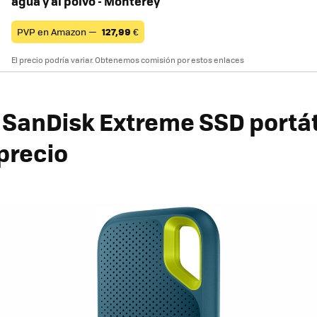
agua y al polvo - Monterey
PVP en Amazon —
127,99
€
El precio podría variar. Obtenemos comisión por estos enlaces
SanDisk Extreme SSD portáti
precio