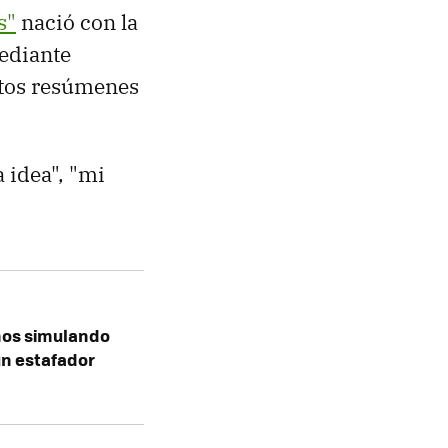
s"
nació con la
mediante
stos resúmenes
 idea", "mi
años simulando
un estafador