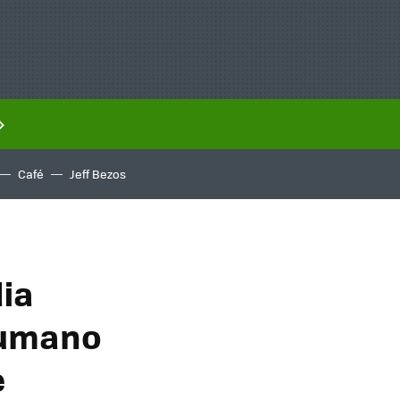
Café
Jeff Bezos
dia
humano
e