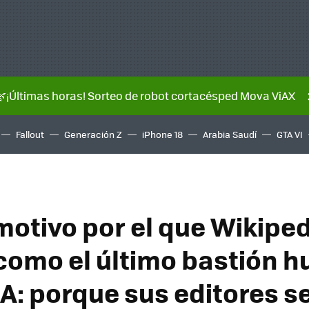
🌿¡Últimas horas! Sorteo de robot cortacésped Mova ViAX
Fallout
Generación Z
iPhone 18
Arabia Saudí
GTA VI
motivo por el que Wikipe
 como el último bastión 
IA: porque sus editores s