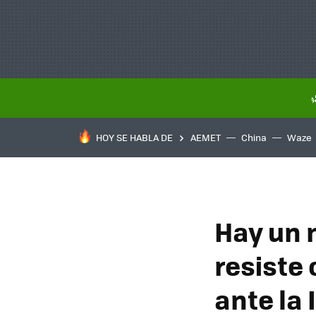
HOY SE HABLA DE
AEMET
China
Waze
Hay un 
resiste
ante la 