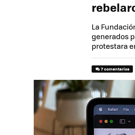
rebelar
La Fundació
generados p
protestara e
7 comentarios