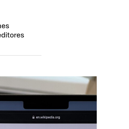
nes
ditores