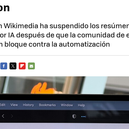
on
n Wikimedia ha suspendido los resúme
or IA después de que la comunidad de e
n bloque contra la automatización
FACEBOOK
TWITTER
FLIPBOARD
E-
MAIL