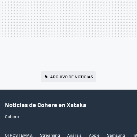
ARCHIVO DE NOTICIAS
Noticias de Cohere en Xataka
Cohere
OTROS TEMAS:
Streaming
Análisis
Apple
Samsung
In