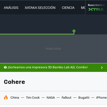
Suscríbete a
ANÁLISIS
XATAKA SELECCIÓN
CIENCIA
MOVILIDAD
🖨️ ¡Sorteamos una impresora 3D Bambu Lab A2L Combo!
Cohere
HOY SE HABLA DE
China
Tim Cook
NASA
Fallout
Bugatti
iPhone 