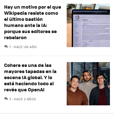
Hay un motivo por el que
Wikipedia resiste como
el último bastión
humano ante la IA:
porque sus editores se
rebelaron
COMENTARIOS
7
HACE UN AÑO
Cohere es una de las
mayores tapadas en la
escena IA global. Y lo
está haciendo todo al
revés que OpenAI
COMENTARIOS
3
HACE 2 AÑOS