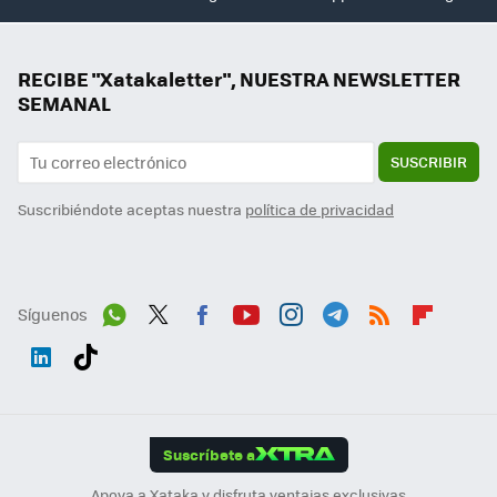
RECIBE "Xatakaletter", NUESTRA NEWSLETTER
SEMANAL
SUSCRIBIR
Suscribiéndote aceptas nuestra
política de privacidad
Síguenos
Wh
Twit
Fac
You
Inst
Tele
RSS
Flip
ats
ter
ebo
tub
agr
gra
boa
Link
Tikt
App
ok
e
am
m
rd
edI
ok
Suscríbete a
n
Apoya a Xataka y disfruta ventajas exclusivas