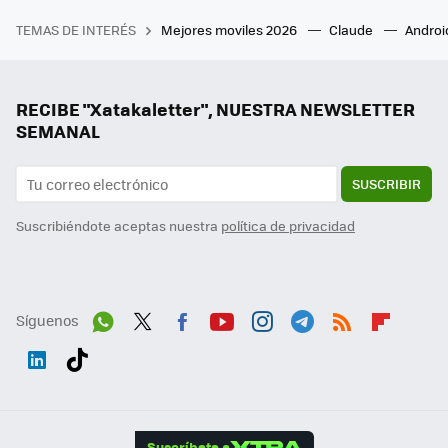
TEMAS DE INTERÉS
Mejores moviles 2026
Claude
Androi
RECIBE "Xatakaletter", NUESTRA NEWSLETTER
SEMANAL
SUSCRIBIR
Suscribiéndote aceptas nuestra
política de privacidad
Síguenos
Wh
Twit
Fac
You
Inst
Tele
RSS
Flip
ats
ter
ebo
tub
agr
gra
boa
Link
Tikt
App
ok
e
am
m
rd
edI
ok
Suscríbete a