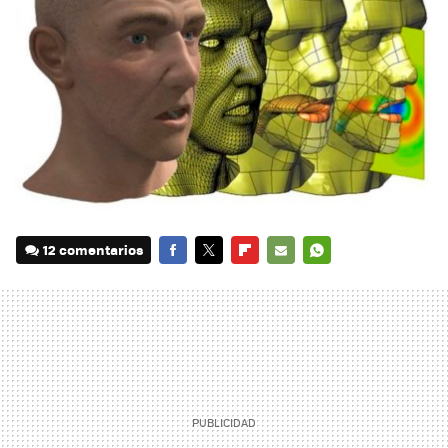
12 comentarios
FACEBOOK
TWITTER
FLIPBOARD
E-
WHATSAPP
MAIL