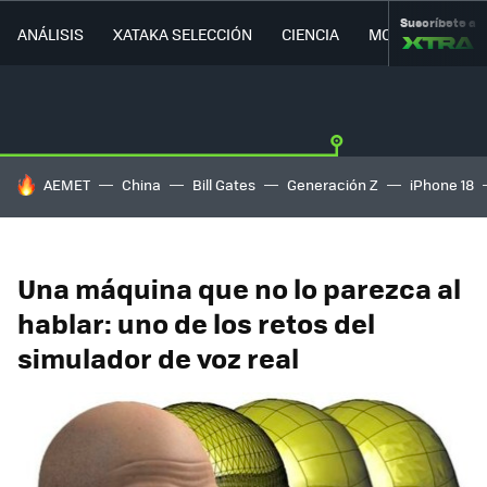
Suscríbete a
ANÁLISIS
XATAKA SELECCIÓN
CIENCIA
MOVILIDAD
HOY SE HABLA DE
AEMET
China
Bill Gates
Generación Z
iPhone 18
Una máquina que no lo parezca al
hablar: uno de los retos del
simulador de voz real