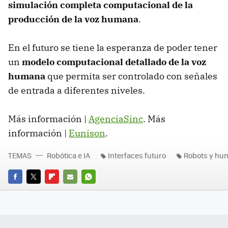
simulación completa computacional de la
producción de la voz humana
.
En el futuro se tiene la esperanza de poder tener
un
modelo computacional detallado de la voz
humana
que permita ser controlado con señales
de entrada a diferentes niveles.
Más información |
AgenciaSinc
. Más
información |
Eunison
.
TEMAS
Robótica e IA
Interfaces futuro
Robots y hu
FACEBOOK
TWITTER
FLIPBOARD
E-
WHATSAPP
MAIL