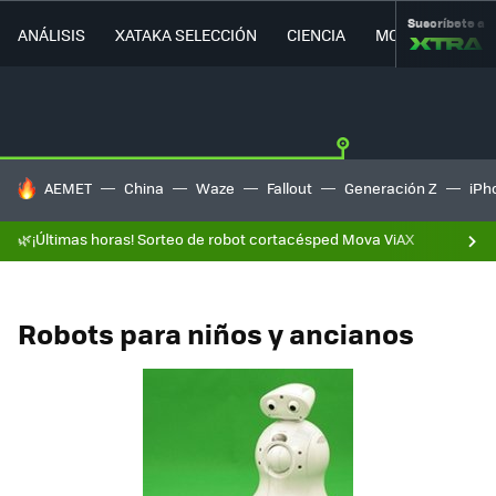
Suscríbete a
ANÁLISIS
XATAKA SELECCIÓN
CIENCIA
MOVILIDAD
HOY SE HABLA DE
AEMET
China
Waze
Fallout
Generación Z
iPh
🌿¡Últimas horas! Sorteo de robot cortacésped Mova ViAX
Robots para niños y ancianos