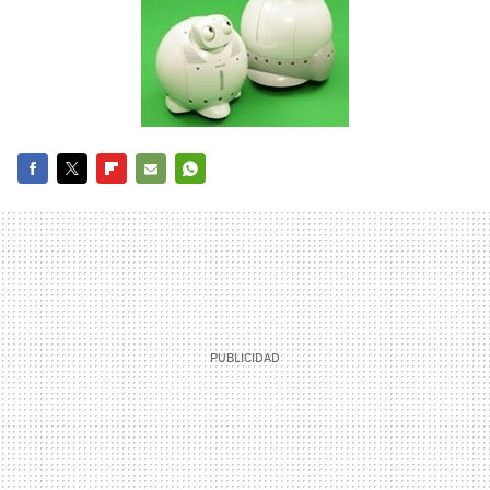
FACEBOOK
TWITTER
FLIPBOARD
E-
WHATSAPP
MAIL