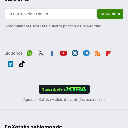
SUSCRIBIR
Suscribiéndote aceptas nuestra
política de privacidad
Síguenos
Wh
Twit
Fac
You
Inst
Tele
RSS
Flip
ats
ter
ebo
tub
agr
gra
boa
Link
Tikt
App
ok
e
am
m
rd
edI
ok
Suscríbete a
n
Apoya a Xataka y disfruta ventajas exclusivas
En Xataka hablamos de...