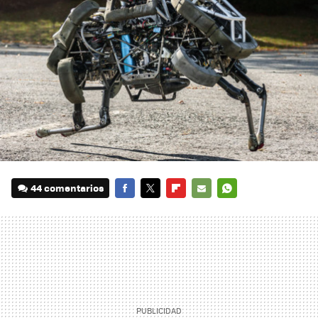
44 comentarios
FACEBOOK
TWITTER
FLIPBOARD
E-
WHATSAPP
MAIL