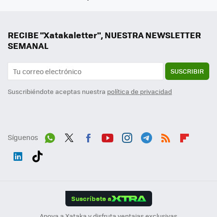
RECIBE "Xatakaletter", NUESTRA NEWSLETTER
SEMANAL
SUSCRIBIR
Suscribiéndote aceptas nuestra
política de privacidad
Síguenos
Wh
Twit
Fac
You
Inst
Tele
RSS
Flip
ats
ter
ebo
tub
agr
gra
boa
Link
Tikt
App
ok
e
am
m
rd
edI
ok
Suscríbete a
n
Apoya a Xataka y disfruta ventajas exclusivas