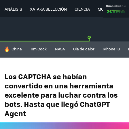
Suscríbete a
ANÁLISIS
XATAKA SELECCIÓN
CIENCIA
MOVILIDAD
HOY SE HABLA DE
China
Tim Cook
NASA
Ola de calor
iPhone 18
Los CAPTCHA se habían
convertido en una herramienta
excelente para luchar contra los
bots. Hasta que llegó ChatGPT
Agent