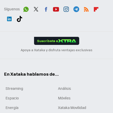
Síguenos
Wh
Twit
Fac
You
Inst
Tele
RSS
Flip
ats
ter
ebo
tub
agr
gra
boa
Link
Tikt
App
ok
e
am
m
rd
edI
ok
Suscríbete a
n
Apoya a Xataka y disfruta ventajas exclusivas
En Xataka hablamos de...
Streaming
Análisis
Espacio
Móviles
Energía
Xataka Movilidad