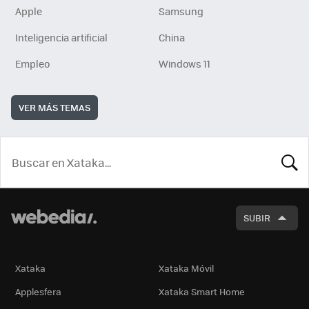
Apple
Samsung
Inteligencia artificial
China
Empleo
Windows 11
VER MÁS TEMAS
BUSCA
SUBIR
Xataka
Xataka Móvil
Applesfera
Xataka Smart Home