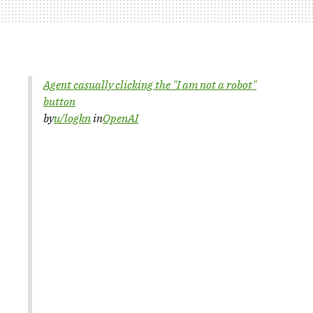
Agent casually clicking the "I am not a robot"
button
by
u/logkn
in
OpenAI