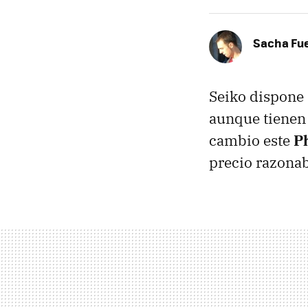
Sacha Fu
Seiko dispone
aunque tienen
cambio este
P
precio razonab