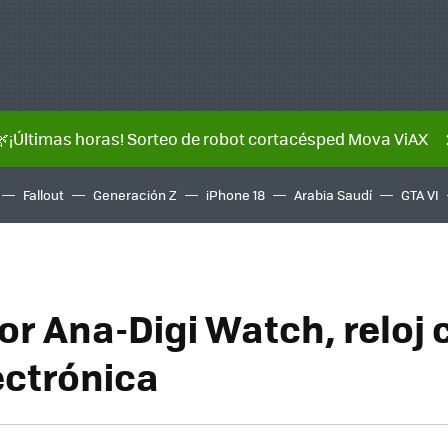
🌿¡Últimas horas! Sorteo de robot cortacésped Mova ViAX
Fallout
Generación Z
iPhone 18
Arabia Saudí
GTA VI
r Ana-Digi Watch, reloj 
ectrónica