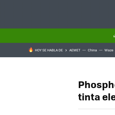
HOY SE HABLA DE
AEMET
China
Waze
Phospho
tinta el