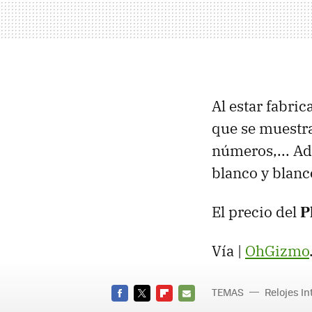
Al estar fabric
que se muestran
números,... A
blanco y blanc
El precio del
P
Vía |
OhGizmo
TEMAS
Relojes In
FACEBOOK
TWITTER
FLIPBOARD
E-