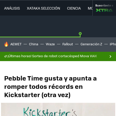
Suscríbete a
ANÁLISIS
XATAKA SELECCIÓN
CIENCIA
MOVILIDAD
HOY SE HABLA DE
AEMET
China
Waze
Fallout
Generación Z
iPh
🌿¡Últimas horas! Sorteo de robot cortacésped Mova ViAX
Pebble Time gusta y apunta a
romper todos récords en
Kickstarter (otra vez)