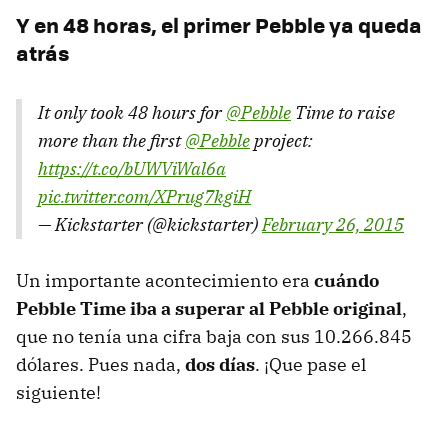
Y en 48 horas, el primer Pebble ya queda
atrás
It only took 48 hours for
@Pebble
Time to raise
more than the first
@Pebble
project:
https://t.co/bUWViWal6a
pic.twitter.com/XPrug7kgiH
— Kickstarter (@kickstarter)
February 26, 2015
Un importante acontecimiento era
cuándo
Pebble Time iba a superar al Pebble original
,
que no tenía una cifra baja con sus 10.266.845
dólares. Pues nada,
dos días
. ¡Que pase el
siguiente!