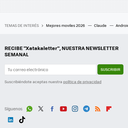
TEMAS DE INTERÉS
Mejores moviles 2026
Claude
Androi
RECIBE "Xatakaletter", NUESTRA NEWSLETTER
SEMANAL
SUSCRIBIR
Suscribiéndote aceptas nuestra
política de privacidad
Síguenos
Wh
Twit
Fac
You
Inst
Tele
RSS
Flip
ats
ter
ebo
tub
agr
gra
boa
Link
Tikt