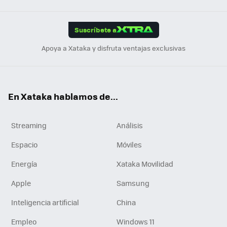
App
ok
e
am
m
rd
edI
ok
Suscríbete a
n
Apoya a Xataka y disfruta ventajas exclusivas
En Xataka hablamos de...
Streaming
Análisis
Espacio
Móviles
Energía
Xataka Movilidad
Apple
Samsung
Inteligencia artificial
China
Empleo
Windows 11