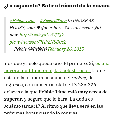
¿Lo siguiente? Batir el récord de la nevera
#PebbleTime
=
#RecordTime
In UNDER 48
HOURS, your ❤ got us here. We can’t even right
now.
http://t.co/egaUyWj7gZ
pic.twitter.com/9Hh2NS3UsZ
— Pebble (@Pebble)
February 26, 2015
Y es que ya solo queda uno. El primero. Sí,
es una
nevera multifuncional, la Coolest Cooler
, la que
está en la primera posición del
ranking
de
ingresos, con una cifra total de 13.285.226
dólares a la que
Pebble Time está muy cerca de
superar
, y seguro que lo hará. La duda es
¿cuánto tardará? Al ritmo que lleva será en las
próximas horas cuando lo consiga...