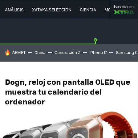
Suscríbete a
ANÁLISIS
XATAKA SELECCIÓN
CIENCIA
MOVILIDAD
HOY SE HABLA DE
AEMET
China
Generación Z
iPhone 17
Samsung G
Dogn, reloj con pantalla OLED que
muestra tu calendario del
ordenador