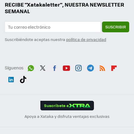
RECIBE "Xatakaletter", NUESTRA NEWSLETTER
SEMANAL
SUSCRIBIR
Suscribiéndote aceptas nuestra
política de privacidad
Síguenos
Wh
Twit
Fac
You
Inst
Tele
RSS
Flip
ats
ter
ebo
tub
agr
gra
boa
Link
Tikt
App
ok
e
am
m
rd
edI
ok
Suscríbete a
n
Apoya a Xataka y disfruta ventajas exclusivas