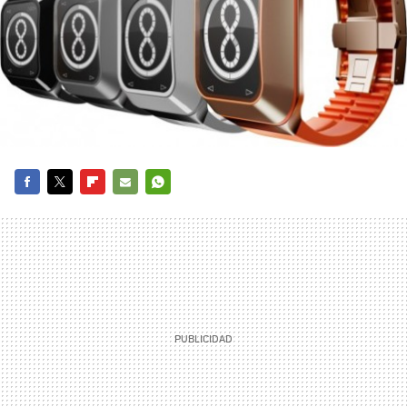
FACEBOOK
TWITTER
FLIPBOARD
E-
WHATSAPP
MAIL