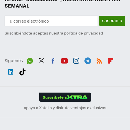
SEMANAL
SUSCRIBIR
Suscribiéndote aceptas nuestra
política de privacidad
Síguenos
Wh
Twit
Fac
You
Inst
Tele
RSS
Flip
ats
ter
ebo
tub
agr
gra
boa
Link
Tikt
App
ok
e
am
m
rd
edI
ok
Suscríbete a
n
Apoya a Xataka y disfruta ventajas exclusivas