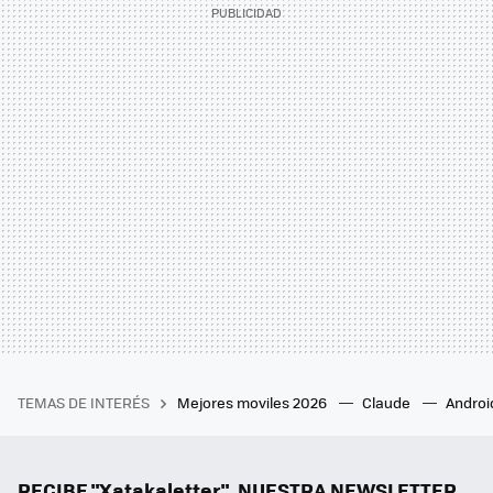
TEMAS DE INTERÉS
Mejores moviles 2026
Claude
Androi
RECIBE "Xatakaletter", NUESTRA NEWSLETTER