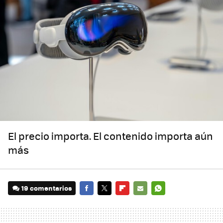
El precio importa. El contenido importa aún
más
19 comentarios
FACEBOOK
TWITTER
FLIPBOARD
E-
WHATSAPP
MAIL