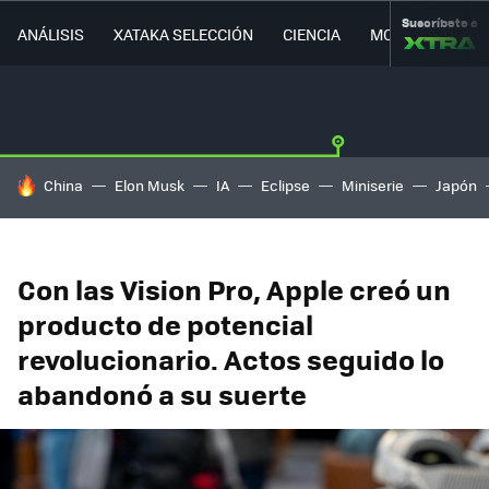
Suscríbete a
ANÁLISIS
XATAKA SELECCIÓN
CIENCIA
MOVILIDAD
HOY SE HABLA DE
China
Elon Musk
IA
Eclipse
Miniserie
Japón
Con las Vision Pro, Apple creó un
producto de potencial
revolucionario. Actos seguido lo
abandonó a su suerte