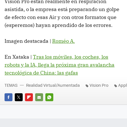
Vision Pro están realmente en respiración
asistida, o la empresa está preparando un golpe
de efecto con esas Air y con otros formatos que
(esperemos) hayan aprendido de los errores.
Imagen destacada |
Roméo A.
En Xataka |
Tras los móviles, los coches, los
robots y la IA, llega la próxima gran avalancha
tecnológica de China: las gafas
TEMAS
Realidad Virtual/Aumentada
Vision Pro
App
FACEBOOK
TWITTER
FLIPBOARD
E-
WHATSAPP
MAIL