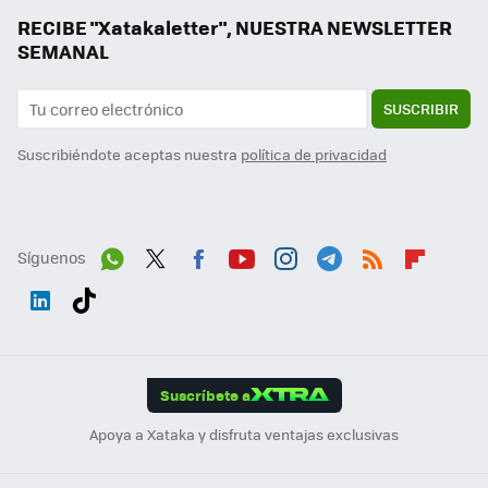
RECIBE "Xatakaletter", NUESTRA NEWSLETTER
SEMANAL
SUSCRIBIR
Suscribiéndote aceptas nuestra
política de privacidad
Síguenos
Wh
Twit
Fac
You
Inst
Tele
RSS
Flip
ats
ter
ebo
tub
agr
gra
boa
Link
Tikt
App
ok
e
am
m
rd
edI
ok
Suscríbete a
n
Apoya a Xataka y disfruta ventajas exclusivas