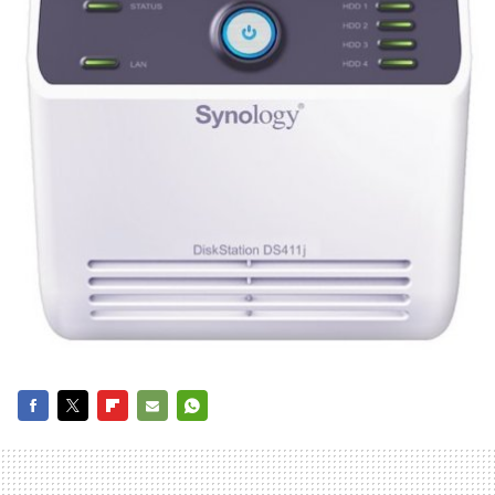
FACEBOOK
TWITTER
FLIPBOARD
E-
WHATSAPP
MAIL