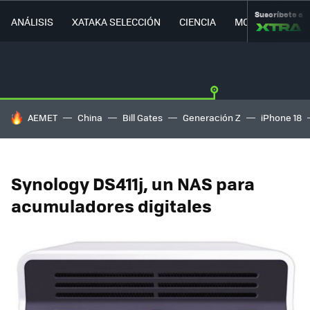
Suscríbete a
ANÁLISIS
XATAKA SELECCIÓN
CIENCIA
MOVILIDAD
HOY SE HABLA DE
AEMET
China
Bill Gates
Generación Z
iPhone 18
Synology DS411j, un NAS para
acumuladores digitales