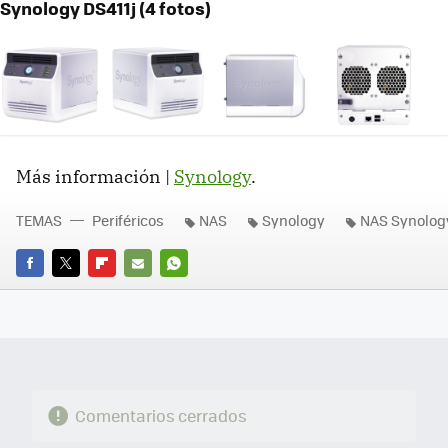
Synology DS411j (4 fotos)
Más información |
Synology
.
TEMAS
Periféricos
NAS
Synology
NAS Synolog
FACEBOOK
TWITTER
FLIPBOARD
E-
WHATSAPP
MAIL
Comentarios cerrados