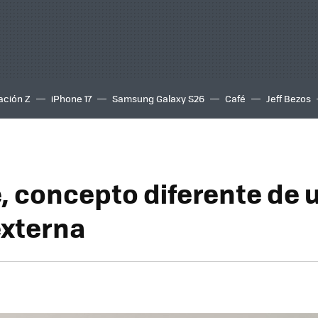
ación Z
iPhone 17
Samsung Galaxy S26
Café
Jeff Bezos
, concepto diferente de 
externa