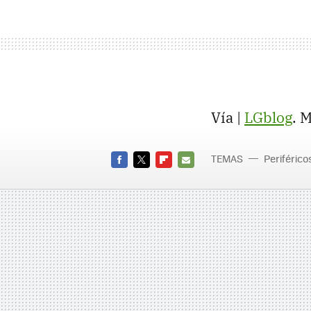
Vía |
LGblog
. 
TEMAS
Periférico
FACEBOOK
TWITTER
FLIPBOARD
E-
MAIL