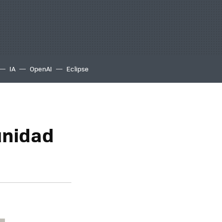
IA
OpenAI
Eclipse
unidad