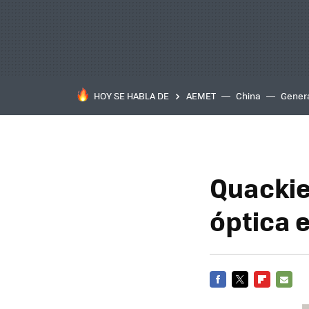
HOY SE HABLA DE
AEMET
China
Gener
Quackie
óptica 
FACEBOOK
TWITTER
FLIPBOARD
E-