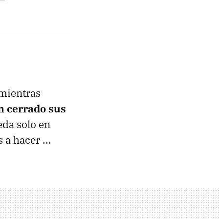
mientras
n cerrado sus
eda solo en
a hacer ...