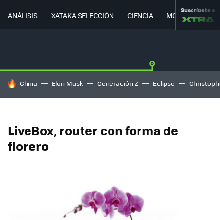
Suscríbete a
ANÁLISIS
XATAKA SELECCIÓN
CIENCIA
MOVILIDAD
HOY SE HABLA DE
China
Elon Musk
Generación Z
Eclipse
Christoph
LiveBox, router con forma de
florero