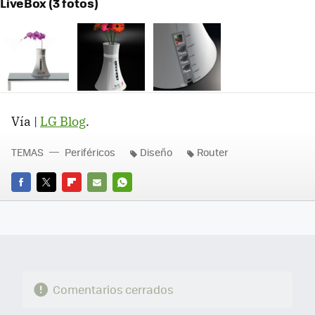
LiveBox (3 fotos)
Vía |
LG Blog
.
TEMAS
Periféricos
Diseño
Router
FACEBOOK
TWITTER
FLIPBOARD
E-
WHATSAPP
MAIL
Comentarios cerrados