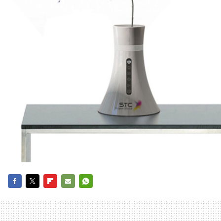
FACEBOOK
TWITTER
FLIPBOARD
E-
WHATSAPP
MAIL