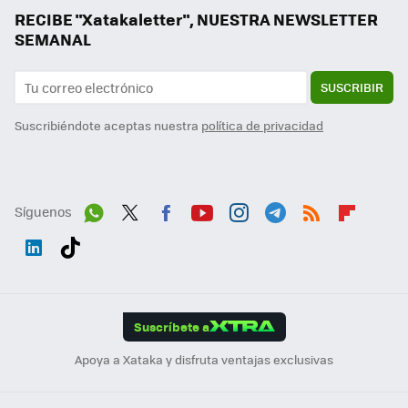
RECIBE "Xatakaletter", NUESTRA NEWSLETTER
SEMANAL
SUSCRIBIR
Suscribiéndote aceptas nuestra
política de privacidad
Síguenos
Wh
Twit
Fac
You
Inst
Tele
RSS
Flip
ats
ter
ebo
tub
agr
gra
boa
Link
Tikt
App
ok
e
am
m
rd
edI
ok
Suscríbete a
n
Apoya a Xataka y disfruta ventajas exclusivas