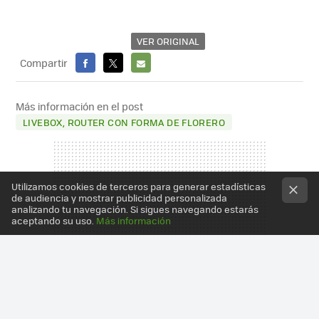
VER ORIGINAL
Compartir
FACEBOOK
X
E-
MAIL
Más información en el post
LIVEBOX, ROUTER CON FORMA DE FLORERO
Utilizamos cookies de terceros para generar estadísticas
de audiencia y mostrar publicidad personalizada
analizando tu navegación. Si sigues navegando estarás
aceptando su uso.
Más información