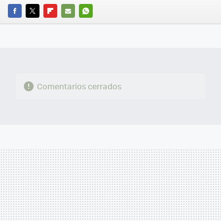
FACEBOOK
TWITTER
FLIPBOARD
E-
WHATSAPP
MAIL
Comentarios cerrados