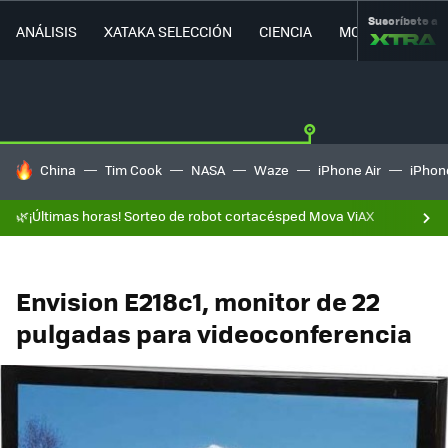
Suscríbete a
ANÁLISIS
XATAKA SELECCIÓN
CIENCIA
MOVILIDAD
HOY SE HABLA DE
China
Tim Cook
NASA
Waze
iPhone Air
iPhone
🌿¡Últimas horas! Sorteo de robot cortacésped Mova ViAX
Envision E218c1, monitor de 22
pulgadas para videoconferencia