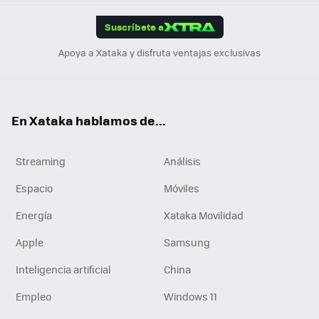
App
ok
e
am
m
rd
edI
ok
Suscríbete a
n
Apoya a Xataka y disfruta ventajas exclusivas
En Xataka hablamos de...
Streaming
Análisis
Espacio
Móviles
Energía
Xataka Movilidad
Apple
Samsung
Inteligencia artificial
China
Empleo
Windows 11