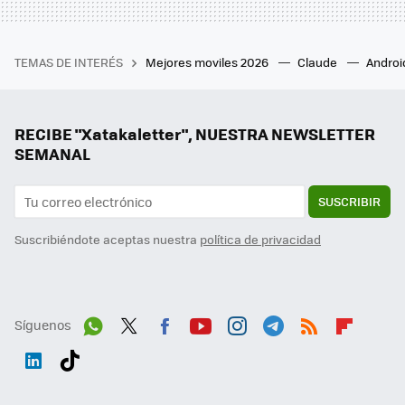
TEMAS DE INTERÉS
Mejores moviles 2026
Claude
Androi
RECIBE "Xatakaletter", NUESTRA NEWSLETTER
SEMANAL
SUSCRIBIR
Suscribiéndote aceptas nuestra
política de privacidad
Síguenos
Wh
Twit
Fac
You
Inst
Tele
RSS
Flip
ats
ter
ebo
tub
agr
gra
boa
Link
Tikt