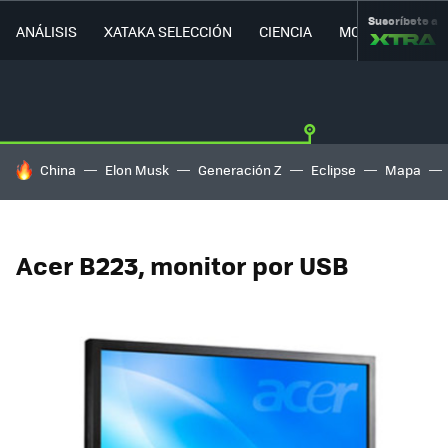
Suscríbete a
ANÁLISIS
XATAKA SELECCIÓN
CIENCIA
MOVILIDAD
HOY SE HABLA DE
China
Elon Musk
Generación Z
Eclipse
Mapa
Acer B223, monitor por USB