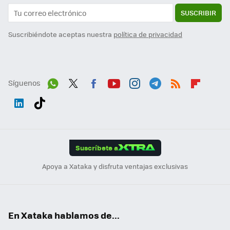
SUSCRIBIR
Suscribiéndote aceptas nuestra
política de privacidad
Síguenos
Wh
Twit
Fac
You
Inst
Tele
RSS
Flip
ats
ter
ebo
tub
agr
gra
boa
Link
Tikt
App
ok
e
am
m
rd
edI
ok
Suscríbete a
n
Apoya a Xataka y disfruta ventajas exclusivas
En Xataka hablamos de...