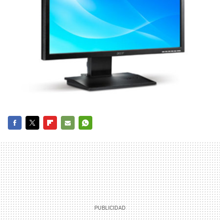
FACEBOOK
TWITTER
FLIPBOARD
E-
WHATSAPP
MAIL