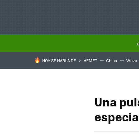
HOY SE HABLA DE
AEMET
China
Waze
Una pul
especia