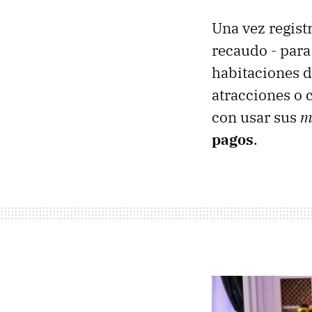
Una vez regist
recaudo - para
habitaciones de
atracciones o c
con usar sus
m
pagos
.