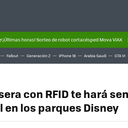
🌿¡Últimas horas! Sorteo de robot cortacésped Mova ViAX
Fallout
Generación Z
iPhone 18
Arabia Saudí
GTA VI
sera con RFID te hará sen
l en los parques Disney