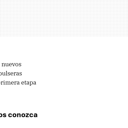
e nuevos
pulseras
 primera etapa
nos conozca