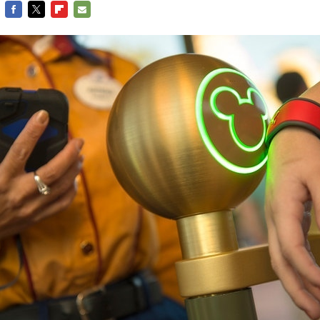
FACEBOOK
TWITTER
FLIPBOARD
E-
MAIL