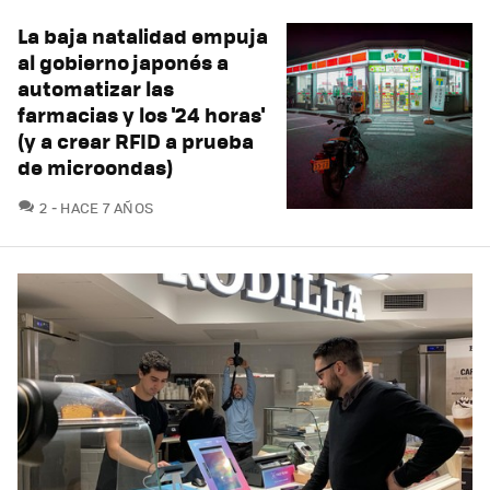
La baja natalidad empuja
al gobierno japonés a
automatizar las
farmacias y los '24 horas'
(y a crear RFID a prueba
de microondas)
COMENTARIOS
2
HACE 7 AÑOS