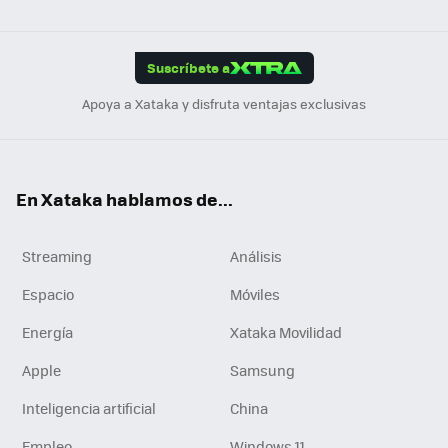
ats
ter
ebo
tub
agr
gra
boa
Link
Tikt
App
ok
e
am
m
rd
edI
ok
Suscríbete a
n
Apoya a Xataka y disfruta ventajas exclusivas
En Xataka hablamos de...
Streaming
Análisis
Espacio
Móviles
Energía
Xataka Movilidad
Apple
Samsung
Inteligencia artificial
China
Empleo
Windows 11