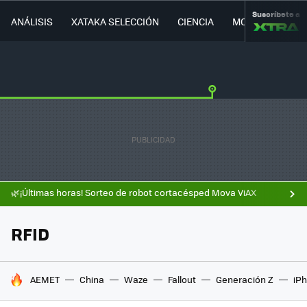
Suscríbete a
ANÁLISIS
XATAKA SELECCIÓN
CIENCIA
MOVILIDAD
🌿¡Últimas horas! Sorteo de robot cortacésped Mova ViAX
RFID
HOY SE HABLA DE
AEMET
China
Waze
Fallout
Generación Z
iPh