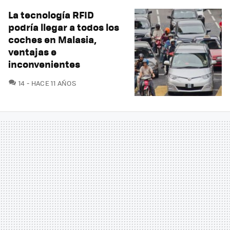
La tecnología RFID
podría llegar a todos los
coches en Malasia,
ventajas e
inconvenientes
COMENTARIOS
14
HACE 11 AÑOS