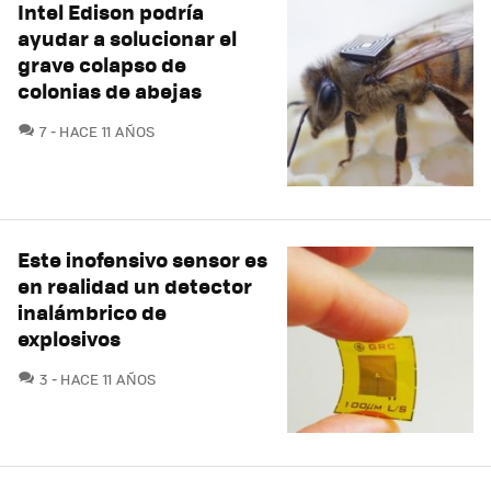
Intel Edison podría
ayudar a solucionar el
grave colapso de
colonias de abejas
COMENTARIOS
7
HACE 11 AÑOS
Este inofensivo sensor es
en realidad un detector
inalámbrico de
explosivos
COMENTARIOS
3
HACE 11 AÑOS