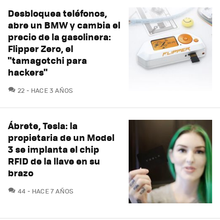
Desbloquea teléfonos,
abre un BMW y cambia el
precio de la gasolinera:
Flipper Zero, el
"tamagotchi para
hackers"
COMENTARIOS
22
HACE 3 AÑOS
Ábrete, Tesla: la
propietaria de un Model
3 se implanta el chip
RFID de la llave en su
brazo
COMENTARIOS
44
HACE 7 AÑOS