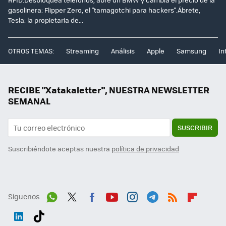
gasolinera: Flipper Zero, el "tamagotchi para hackers".Ábrete,
Tesla: la propietaria de...
OTROS TEMAS:
Streaming
Análisis
Apple
Samsung
In
RECIBE "Xatakaletter", NUESTRA NEWSLETTER
SEMANAL
SUSCRIBIR
Suscribiéndote aceptas nuestra
política de privacidad
Síguenos
Wh
Twit
Fac
You
Inst
Tele
RSS
Flip