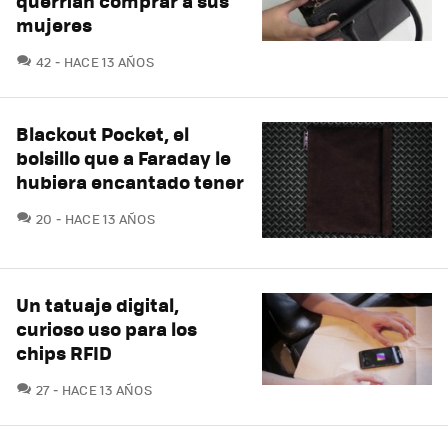
querrían comprar a sus
mujeres
COMENTARIOS
42
HACE 13 AÑOS
Blackout Pocket, el
bolsillo que a Faraday le
hubiera encantado tener
COMENTARIOS
20
HACE 13 AÑOS
Un tatuaje digital,
curioso uso para los
chips RFID
COMENTARIOS
27
HACE 13 AÑOS