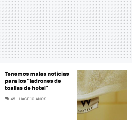
Tenemos malas noticias
para los "ladrones de
toallas de hotel"
COMENTARIOS
45
HACE 10 AÑOS