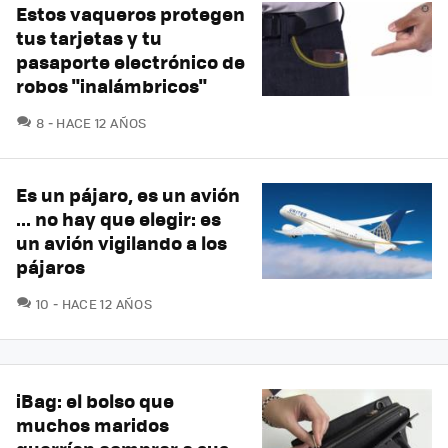
Estos vaqueros protegen
tus tarjetas y tu
pasaporte electrónico de
robos "inalámbricos"
COMENTARIOS
8
HACE 12 AÑOS
Es un pájaro, es un avión
... no hay que elegir: es
un avión vigilando a los
pájaros
COMENTARIOS
10
HACE 12 AÑOS
iBag: el bolso que
muchos maridos