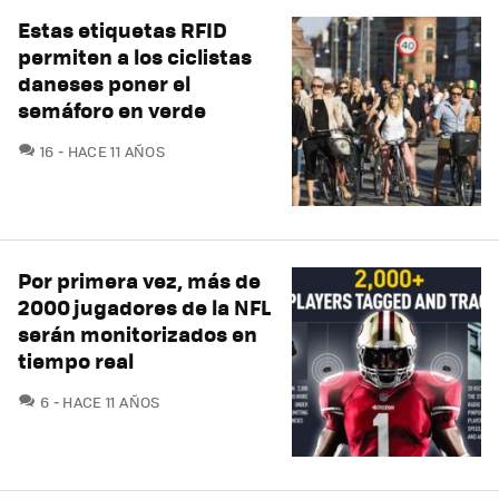
Estas etiquetas RFID
permiten a los ciclistas
daneses poner el
semáforo en verde
COMENTARIOS
16
HACE 11 AÑOS
Por primera vez, más de
2000 jugadores de la NFL
serán monitorizados en
tiempo real
COMENTARIOS
6
HACE 11 AÑOS