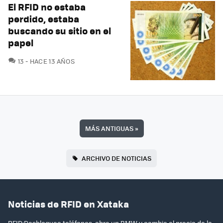
El RFID no estaba
perdido, estaba
buscando su sitio en el
papel
COMENTARIOS
13
HACE 13 AÑOS
MÁS ANTIGUAS
»
ARCHIVO DE NOTICIAS
Noticias de RFID en Xataka
RFID:Desbloquea teléfonos, abre un BMW y cambia el precio de la