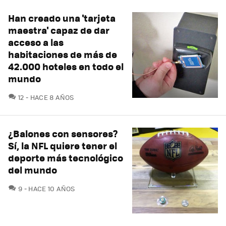
Han creado una 'tarjeta
maestra' capaz de dar
acceso a las
habitaciones de más de
42.000 hoteles en todo el
mundo
COMENTARIOS
12
HACE 8 AÑOS
¿Balones con sensores?
Sí, la NFL quiere tener el
deporte más tecnológico
del mundo
COMENTARIOS
9
HACE 10 AÑOS