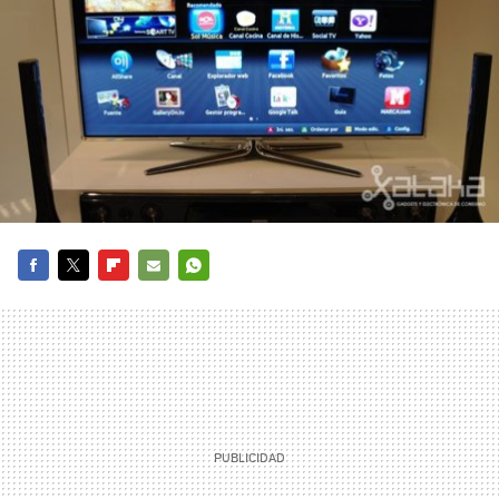
FACEBOOK
TWITTER
FLIPBOARD
E-
WHATSAPP
MAIL