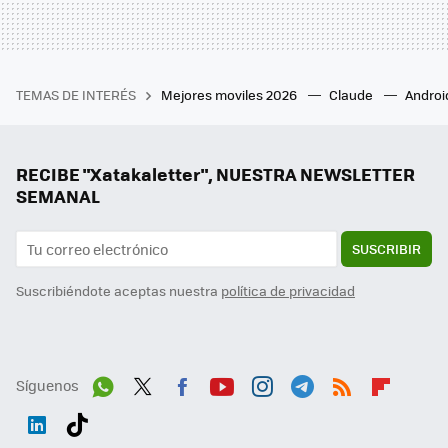
TEMAS DE INTERÉS
Mejores moviles 2026
Claude
Androi
RECIBE "Xatakaletter", NUESTRA NEWSLETTER
SEMANAL
SUSCRIBIR
Suscribiéndote aceptas nuestra
política de privacidad
Síguenos
Wh
Twit
Fac
You
Inst
Tele
RSS
Flip
ats
ter
ebo
tub
agr
gra
boa