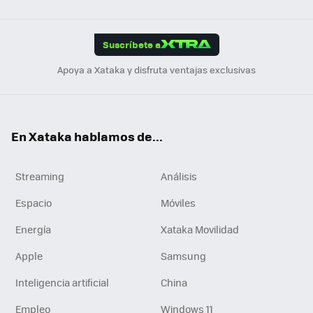
Link
Tikt
App
ok
e
am
m
rd
edI
ok
Suscríbete a
n
Apoya a Xataka y disfruta ventajas exclusivas
En Xataka hablamos de...
Streaming
Análisis
Espacio
Móviles
Energía
Xataka Movilidad
Apple
Samsung
Inteligencia artificial
China
Empleo
Windows 11