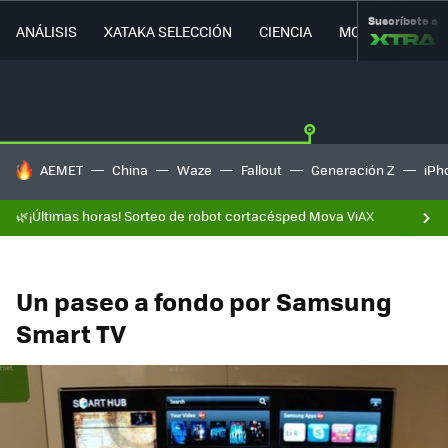
Suscríbete a
ANÁLISIS
XATAKA SELECCIÓN
CIENCIA
MOVILIDAD
HOY SE HABLA DE
AEMET
China
Waze
Fallout
Generación Z
iPh
🌿¡Últimas horas! Sorteo de robot cortacésped Mova ViAX
Un paseo a fondo por Samsung
Smart TV