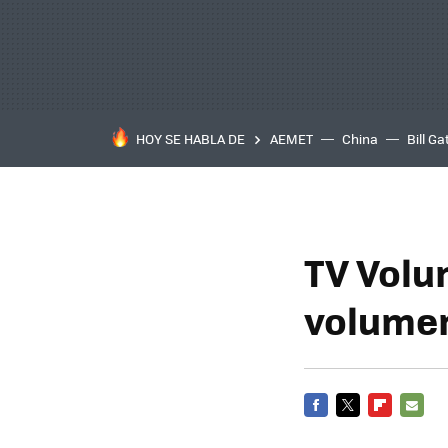
HOY SE HABLA DE
AEMET
China
Bill Ga
TV Volu
volume
FACEBOOK
TWITTER
FLIPBOARD
E-