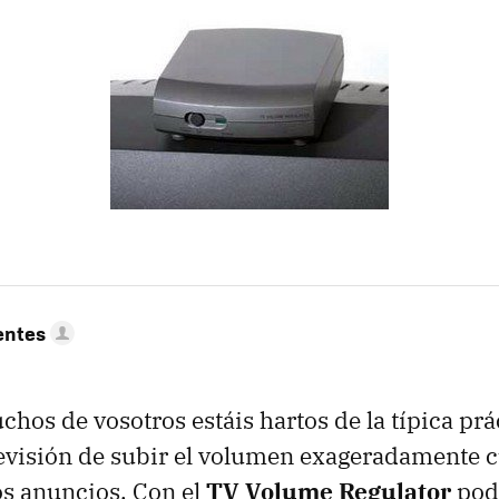
entes
hos de vosotros estáis hartos de la típica prác
evisión de subir el volumen exageradamente c
s anuncios. Con el
TV Volume Regulator
pod