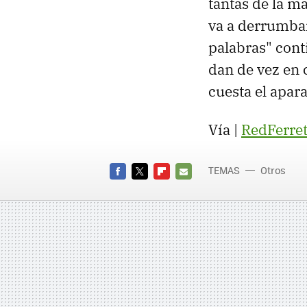
tantas de la m
va a derrumbar
palabras" cont
dan de vez en 
cuesta el apara
Vía |
RedFerre
TEMAS
Otros
FACEBOOK
TWITTER
FLIPBOARD
E-
MAIL