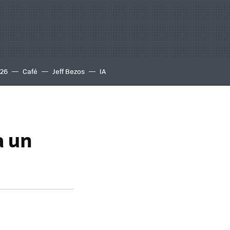
S26
Café
Jeff Bezos
IA
a un