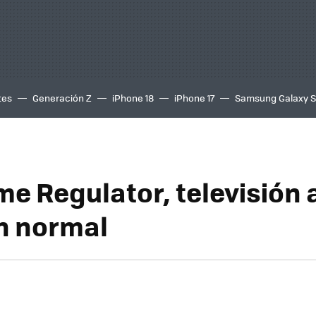
tes
Generación Z
iPhone 18
iPhone 17
Samsung Galaxy 
me Regulator, televisión 
n normal