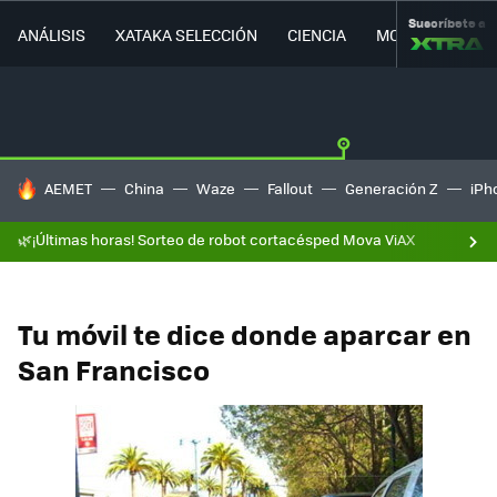
Suscríbete a
ANÁLISIS
XATAKA SELECCIÓN
CIENCIA
MOVILIDAD
HOY SE HABLA DE
AEMET
China
Waze
Fallout
Generación Z
iPh
🌿¡Últimas horas! Sorteo de robot cortacésped Mova ViAX
Tu móvil te dice donde aparcar en
San Francisco