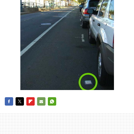
FACEBOOK
TWITTER
FLIPBOARD
E-
WHATSAPP
MAIL