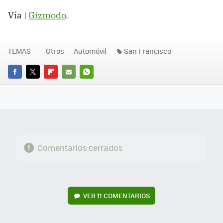
Vía |
Gizmodo
.
TEMAS
Otros
Automóvil
San Francisco
FACEBOOK
TWITTER
FLIPBOARD
E-
WHATSAPP
MAIL
Comentarios cerrados
VER
11 COMENTARIOS