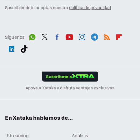
Suscribiéndote aceptas nuestra
política de privacidad
Síguenos
Wh
Twit
Fac
You
Inst
Tele
RSS
Flip
ats
ter
ebo
tub
agr
gra
boa
Link
Tikt
App
ok
e
am
m
rd
edI
ok
Suscríbete a
n
Apoya a Xataka y disfruta ventajas exclusivas
En Xataka hablamos de...
Streaming
Análisis