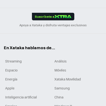
ats
ter
ebo
tub
agr
gra
boa
Link
Tikt
App
ok
e
am
m
rd
edI
ok
Suscríbete a
n
Apoya a Xataka y disfruta ventajas exclusivas
En Xataka hablamos de...
Streaming
Análisis
Espacio
Móviles
Energía
Xataka Movilidad
Apple
Samsung
Inteligencia artificial
China