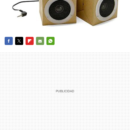
FACEBOOK
TWITTER
FLIPBOARD
E-
WHATSAPP
MAIL