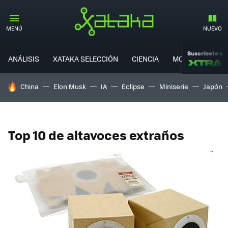
MENÚ
NUEVO
Suscríbete a
ANÁLISIS
XATAKA SELECCIÓN
CIENCIA
MOVILIDAD
HOY SE HABLA DE
China
Elon Musk
IA
Eclipse
Miniserie
Japón
Top 10 de altavoces extraños