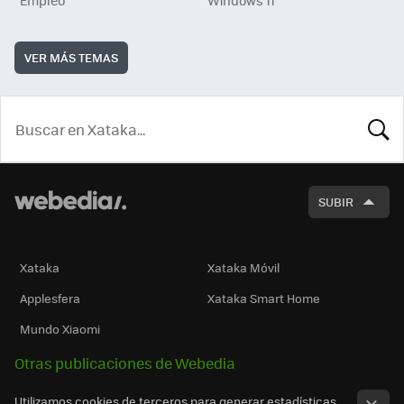
Empleo
Windows 11
VER MÁS TEMAS
BUSCA
SUBIR
Xataka
Xataka Móvil
Applesfera
Xataka Smart Home
Mundo Xiaomi
Otras publicaciones de Webedia
Utilizamos cookies de terceros para generar estadísticas