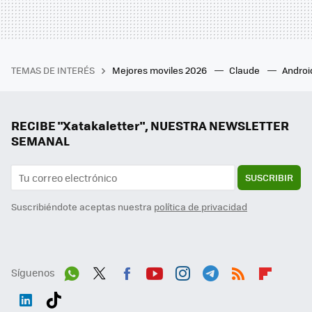
TEMAS DE INTERÉS
Mejores moviles 2026
Claude
Androi
RECIBE "Xatakaletter", NUESTRA NEWSLETTER
SEMANAL
SUSCRIBIR
Suscribiéndote aceptas nuestra
política de privacidad
Síguenos
Wh
Twit
Fac
You
Inst
Tele
RSS
Flip