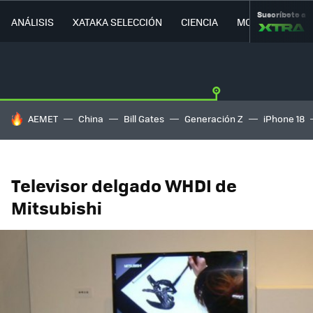
Suscríbete a
ANÁLISIS
XATAKA SELECCIÓN
CIENCIA
MOVILIDAD
HOY SE HABLA DE
AEMET
China
Bill Gates
Generación Z
iPhone 18
Televisor delgado WHDI de
Mitsubishi