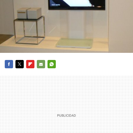
FACEBOOK
TWITTER
FLIPBOARD
E-
WHATSAPP
MAIL