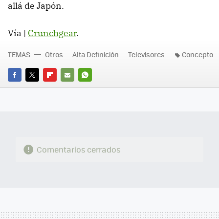
allá de Japón.
Vía |
Crunchgear
.
TEMAS
Otros
Alta Definición
Televisores
Concepto
FACEBOOK
TWITTER
FLIPBOARD
E-
WHATSAPP
MAIL
Comentarios cerrados