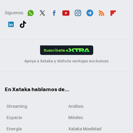
Síguenos
Wh
Twit
Fac
You
Inst
Tele
RSS
Flip
ats
ter
ebo
tub
agr
gra
boa
Link
Tikt
App
ok
e
am
m
rd
edI
ok
Suscríbete a
n
Apoya a Xataka y disfruta ventajas exclusivas
En Xataka hablamos de...
Streaming
Análisis
Espacio
Móviles
Energía
Xataka Movilidad