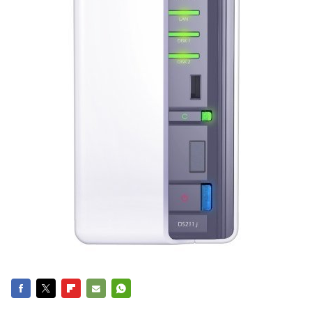
FACEBOOK
TWITTER
FLIPBOARD
E-
WHATSAPP