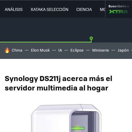
Suscríbete a
ANÁLISIS
XATAKA SELECCIÓN
CIENCIA
MOVILIDAD
HOY SE HABLA DE
China
Elon Musk
IA
Eclipse
Miniserie
Japón
Synology DS211j acerca más el
servidor multimedia al hogar