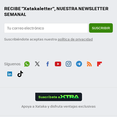
RECIBE "Xatakaletter", NUESTRA NEWSLETTER
SEMANAL
SUSCRIBIR
Suscribiéndote aceptas nuestra
política de privacidad
Síguenos
Wh
Twit
Fac
You
Inst
Tele
RSS
Flip
ats
ter
ebo
tub
agr
gra
boa
Link
Tikt
App
ok
e
am
m
rd
edI
ok
Suscríbete a
n
Apoya a Xataka y disfruta ventajas exclusivas