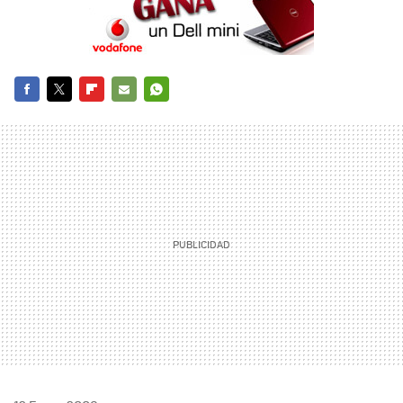
FACEBOOK
TWITTER
FLIPBOARD
E-
WHATSAPP
MAIL