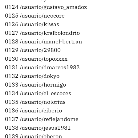
0124 /usuario/gustavo_amadoz
0125 /usuario/neocore
0126 /usuario/kiwas
0127 /usuario/kralbolondrio
0128 /usuario/manel-bertran
0129 /usuario/29800
0130 /usuario/topoxxxx
0131 /usuario/dmarcos1982
0132 /usuario/dokyo
0133 /usuario/hormigo
0134 /usuario/el_escoces
0135 /usuario/notorius
0136 /usuario/ciberio
0137 /usuario/reflejandome
0138 /usuario/jesus1981
0139 /usuario/oberon