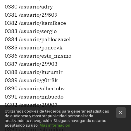
0380 /usuario/adry
0381 /usuario/29509
0382 /usuario/kamikace
0383 /usuario/sergio
0384 /usuario/pabloazazel
0385 /usuario/poncevk
0386 /usuario/este_mismo
0387 /usuario/29903
0388 /usuario/kurumir
0389 /usuario/g0tr3k
0390 /usuario/albertobv
0391 /usuario/mibuedo
0392 /usuario/29907
Utilizamos cookies de terceros para generar estadísticas
0393 /usuario/granda
de audiencia y mostrar publicidad personalizada
analizando tu navegación. Si sigues navegando estarás
0394 /usuario/xeluvi
aceptando su uso.
Más información
0395 /usuario/shinjikari