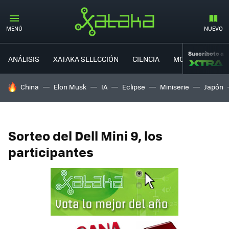
MENÚ
NUEVO
Suscríbete a
ANÁLISIS
XATAKA SELECCIÓN
CIENCIA
MOVILIDAD
HOY SE HABLA DE
China
Elon Musk
IA
Eclipse
Miniserie
Japón
Sorteo del Dell Mini 9, los
participantes