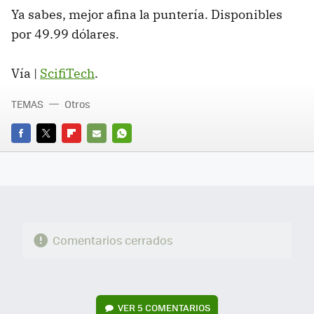
Ya sabes, mejor afina la puntería. Disponibles
por 49.99 dólares.
Vía |
ScifiTech
.
TEMAS
Otros
FACEBOOK
TWITTER
FLIPBOARD
E-
WHATSAPP
MAIL
Comentarios cerrados
VER
5 COMENTARIOS