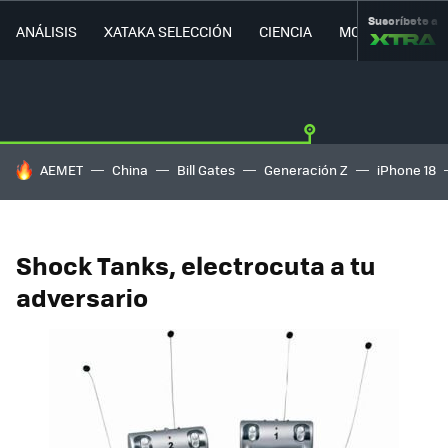
Suscríbete a
ANÁLISIS
XATAKA SELECCIÓN
CIENCIA
MOVILIDAD
HOY SE HABLA DE
AEMET
China
Bill Gates
Generación Z
iPhone 18
Shock Tanks, electrocuta a tu
adversario