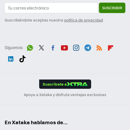
SUSCRIBIR
Suscribiéndote aceptas nuestra
política de privacidad
Síguenos
Wh
Twit
Fac
You
Inst
Tele
RSS
Flip
ats
ter
ebo
tub
agr
gra
boa
Link
Tikt
App
ok
e
am
m
rd
edI
ok
Suscríbete a
n
Apoya a Xataka y disfruta ventajas exclusivas
En Xataka hablamos de...