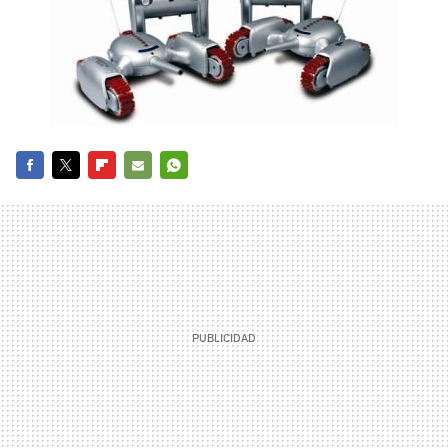
FACEBOOK
TWITTER
FLIPBOARD
E-
WHATSAPP
MAIL