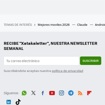
TEMAS DE INTERÉS
Mejores moviles 2026
Claude
Androi
RECIBE "Xatakaletter", NUESTRA NEWSLETTER
SEMANAL
SUSCRIBIR
Suscribiéndote aceptas nuestra
política de privacidad
Síguenos
Wh
Twit
Fac
You
Inst
Tele
RSS
Flip