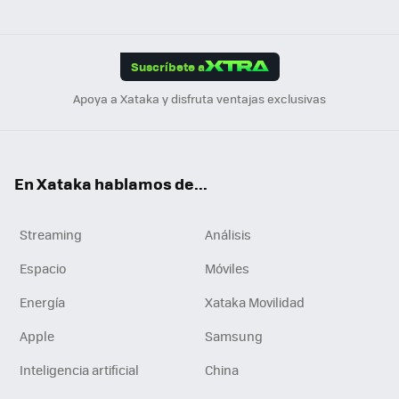
ats
ter
ebo
tub
agr
gra
boa
Link
Tikt
App
ok
e
am
m
rd
edI
ok
Suscríbete a
n
Apoya a Xataka y disfruta ventajas exclusivas
En Xataka hablamos de...
Streaming
Análisis
Espacio
Móviles
Energía
Xataka Movilidad
Apple
Samsung
Inteligencia artificial
China