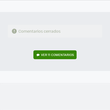
FACEBOOK
TWITTER
FLIPBOARD
E-
WHATSAPP
MAIL
Comentarios cerrados
VER
11 COMENTARIOS