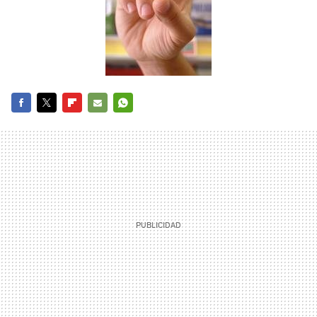
FACEBOOK
TWITTER
FLIPBOARD
E-
WHATSAPP
MAIL