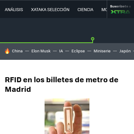
Suscríbete a
ANÁLISIS
XATAKA SELECCIÓN
CIENCIA
MOVILIDAD
HOY SE HABLA DE
China
Elon Musk
IA
Eclipse
Miniserie
Japón
RFID en los billetes de metro de
Madrid