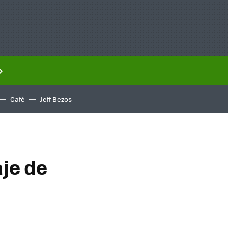
Café
Jeff Bezos
aje de