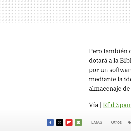
Pero también d
dotará a la Bi
por un softwar
mediante la id
almacenaje de 
Vía |
Rfid Spai
TEMAS
Otros
FACEBOOK
TWITTER
FLIPBOARD
E-