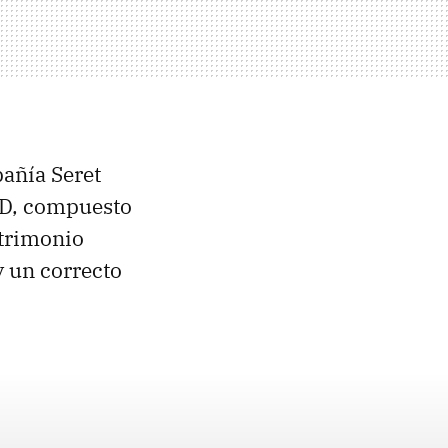
añía Seret
FID, compuesto
atrimonio
y un correcto