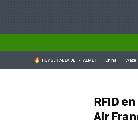
HOY SE HABLA DE
AEMET
China
Waze
RFID en 
Air Fra