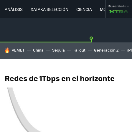
Suscríbete a
ANÁLISIS
XATAKA SELECCIÓN
CIENCIA
MOVILIDAD
HOY SE HABLA DE
AEMET
China
Sequía
Fallout
Generación Z
iP
Redes de 1Tbps en el horizonte