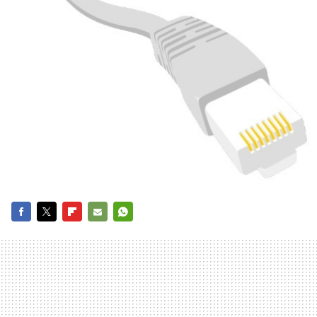
FACEBOOK
TWITTER
FLIPBOARD
E-
WHATSAPP
MAIL