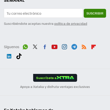
SEMANAL
SUSCRIBIR
Suscribiéndote aceptas nuestra
política de privacidad
Síguenos
Wh
Twit
Fac
You
Inst
Tele
RSS
Flip
ats
ter
ebo
tub
agr
gra
boa
Link
Tikt
App
ok
e
am
m
rd
edI
ok
Suscríbete a
n
Apoya a Xataka y disfruta ventajas exclusivas
En Xataka hablamos de...