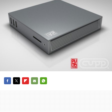
FACEBOOK
TWITTER
FLIPBOARD
E-
WHATSAPP
MAIL