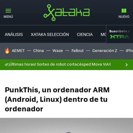
MENÚ
NUEVO
Suscríbete a
ANÁLISIS
XATAKA SELECCIÓN
CIENCIA
MOVILIDAD
HOY SE HABLA DE
AEMET
China
Waze
Fallout
Generación Z
iPh
🌿¡Últimas horas! Sorteo de robot cortacésped Mova ViAX
PunkThis, un ordenador ARM
(Android, Linux) dentro de tu
ordenador