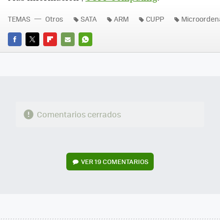
TEMAS
Otros
SATA
ARM
CUPP
Microorden
FACEBOOK
TWITTER
FLIPBOARD
E-
WHATSAPP
MAIL
Comentarios cerrados
VER
19 COMENTARIOS