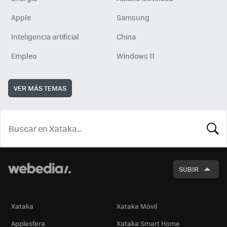
Apple
Samsung
Inteligencia artificial
China
Empleo
Windows 11
VER MÁS TEMAS
BUSCA
SUBIR
Xataka
Xataka Móvil
Applesfera
Xataka Smart Home