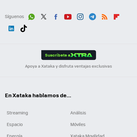
Síguenos
Wh
Twit
Fac
You
Inst
Tele
RSS
Flip
ats
ter
ebo
tub
agr
gra
boa
Link
Tikt
App
ok
e
am
m
rd
edI
ok
Suscríbete a
n
Apoya a Xataka y disfruta ventajas exclusivas
En Xataka hablamos de...
Streaming
Análisis
Espacio
Móviles
Energía
Xataka Movilidad