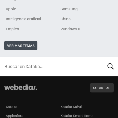
Apple
Samsung
Inteligencia artificial
China
Empleo
Windows 11
VER MÁS TEMAS
BUSCA
SUBIR
Xataka
Xataka Móvil
Applesfera
Xataka Smart Home