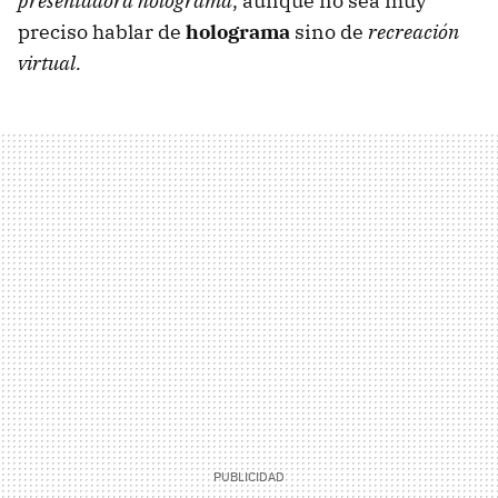
presentadora holograma
, aunque no sea muy
preciso hablar de
holograma
sino de
recreación
virtual.