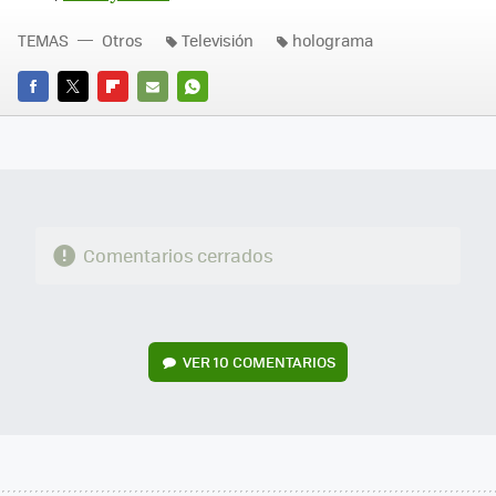
TEMAS
Otros
Televisión
holograma
FACEBOOK
TWITTER
FLIPBOARD
E-
WHATSAPP
MAIL
Comentarios cerrados
VER
10 COMENTARIOS