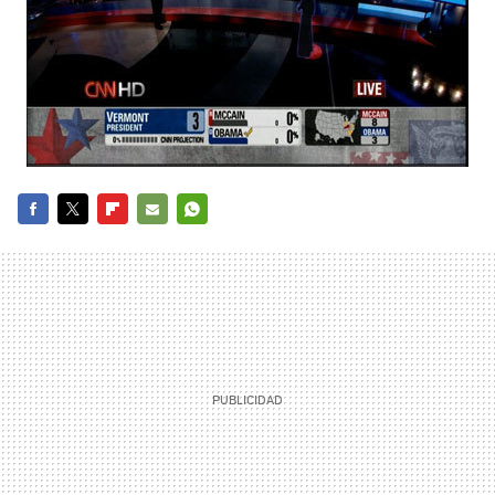
FACEBOOK
TWITTER
FLIPBOARD
E-
WHATSAPP
MAIL