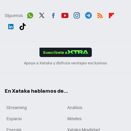
Síguenos
Wh
Twit
Fac
You
Inst
Tele
RSS
Flip
ats
ter
ebo
tub
agr
gra
boa
Link
Tikt
App
ok
e
am
m
rd
edI
ok
Suscríbete a
n
Apoya a Xataka y disfruta ventajas exclusivas
En Xataka hablamos de...
Streaming
Análisis
Espacio
Móviles
Energía
Xataka Movilidad