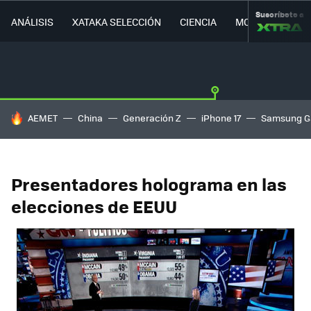
Suscríbete a
ANÁLISIS
XATAKA SELECCIÓN
CIENCIA
MOVILIDAD
HOY SE HABLA DE
AEMET
China
Generación Z
iPhone 17
Samsung G
Presentadores holograma en las
elecciones de EEUU